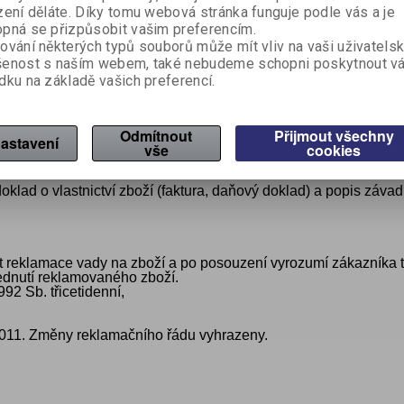
ají svými parametry parametrům uvedeným v dokumentaci
zení děláte. Díky tomu webová stránka funguje podle vás a je
pná se přizpůsobit vašim preferencím.
bo používáním v rozporu s podmínkami uvedenými v dokument
ování některých typů souborů může mít vliv na vaši uživatels
í příslušné ČSN
šenost s naším webem, také nebudeme schopni poskytnout v
dku na základě vašich preferencí.
ží v průběhu záruční doby vadu, která nebyla způsobena jeho
Odmítnout
Přijmout všechny
í.
astavení
vše
cookies
z zbytečného odkladu informovat prodávajícího o zjištěných z
oklad o vlastnictví zboží (faktura, daňový doklad) a popis závad 
t reklamace vady na zboží a po posouzení vyrozumí zákazníka t
dnutí reklamovaného zboží.
92 Sb. třicetidenní,
2011. Změny reklamačního řádu vyhrazeny.