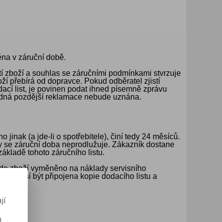
VÉ
É
,
SAMOLEPICÍ BLOČKY A
MAGNETY A
ODLAMOVACÍ NOŽE A
Y
NY
STI
VA
NÁKUP ZA BODY
STOJANY
TVOŘENÍ
KRÉMY A MÝDLA
NÁPOJE
SKARTOVACÍ STROJE
ZÁLOŽKY
MAGNETICKÉ PÁSKY
ŘEZÁKY
SEŠÍVAČKY A
PC
POWERBANKY
SPOTŘEBNÍ ELEKTRO
DĚROVAČKY
ěna v záruční době.
etí zboží a souhlas se záručními podmínkami stvrzuje
Í
í přebírá od dopravce. Pokud odběratel zjistí
cí list, je povinen podat ihned písemně zprávu
padná pozdější reklamace nebude uznána.
nak (a jde-li o spotřebitele), činí tedy 24 měsíců.
y se záruční doba neprodlužuje. Zákazník dostane
ákladě tohoto záručního listu.
bude zboží vyměněno na náklady servisního
žce musí být připojena kopie dodacího listu a
jí
m