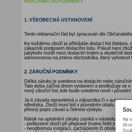
REKLAMAČNÍ PODMÍNKY
KANCELÁŘSKÝ
VÁNOCE
ROZDRUŽOVAČE
OBÁLKY
KONFERENČNÍ SPISOVKY
KRESLENÍ A MALOVÁNÍ
DEZINFEKCE-OCHRANA
KONVICE A DŽBÁNY
LAMINACE
NÁBYTEK
1. VŠEOBECNÁ USTANOVENÍ
OCHRANNÉ PRACOVNÍ
DÁRKOVÉ POTŘEBY
VIZITKY A JMENOVKY
TISKOPISY
NŮŽKY A NOŽE
PROSTŘEDKY NA PRANÍ
SLADKÉ POTRAVINY
ŠTÍTKOVAČE
POMŮCKY
Tento
reklamační řád byl zpracován dle Občanského
TAŠKY, KUFRY, AKTOVKY
Ke každému zboží je přikládán dodací list (faktura,
SMART DOPLŇKY
TABULE, NÁSTĚNKY
A OBALY
zákazník podpisem dodacího listu. Pokud není zboží
jakýkoliv rozdíl mezi dodacím listem a skutečně d
adresovanou na jméno obchodníka, který vyhotovil 
2. ZÁRUČNÍ PODMÍNKY
Délka záruky je uvedena na dodacím nebo záručním li
Tato doba začíná dnem vystavení a prodlužuje se o
nový záruční list, kde bude uvedeno nové i původní 
Je-li závada opravitelná u zákazníka či v autoriz
střediska. Zboží musí být v původním obalu v úplném
Sou
přesný popis závad a četnost výskytu.
Na n
Nárok na uplatnění záruky zaniká v následujících p
- poškození zboží při přepravě (nutno řešit s dopra
zkva
- neodbornou instalací, zacházením či obsluhou, pou
Soub