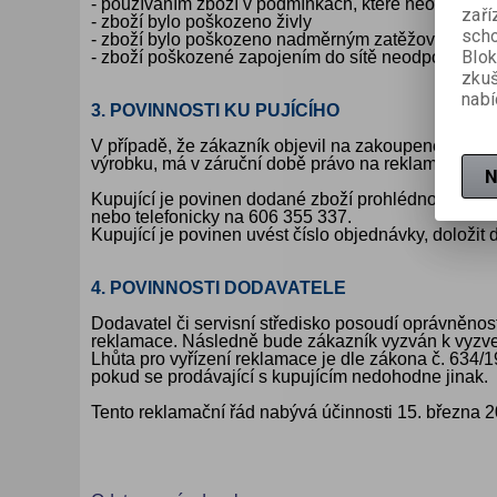
- používáním zboží v podmínkách, které neodpovíd
zaří
- zboží bylo poškozeno živly
scho
- zboží bylo poškozeno nadměrným zatěžováním ne
Blok
- zboží poškozené zapojením do sítě neodpovídajíc
zku
nabí
3. POVINNOSTI KU
PUJÍCÍHO
V případě, že zákazník objevil na zakoupeném zbo
výrobku, má v záruční době právo na reklamaci zbož
N
Kupující je povinen dodané zboží prohlédnout a be
nebo telefonicky na 606 355 337.
Kupující je povinen uvést číslo objednávky, doložit d
4. POVINNOSTI DODAVATELE
Dodavatel či servisní středisko posoudí oprávněnos
reklamace. Následně bude zákazník vyzván k vyzve
Lhůta pro vyřízení reklamace je dle zákona č. 634/19
pokud se prodávající s kupujícím nedohodne jinak.
Tento reklamační řád nabývá účinnosti 15. března 