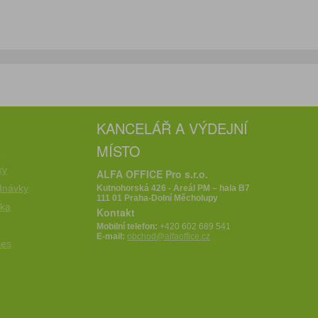
KANCELÁŘ A VÝDEJNÍ
MÍSTO
e
ky
ALFA OFFICE Pro s.r.o.
dnávky
Kutnohorská 426 - Areál PM – hala B7
111 01 Praha-Dolní Měcholupy
íka
Kontakt
Mobilní telefon:
+420 602 689 541
E-mail:
obchod@alfaoffice.cz
ies