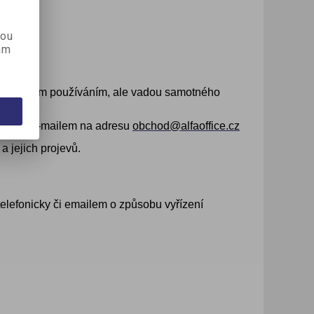
aci
kou
ám
 nevhodným používáním, ale vadou samotného
ávadách e-mailem na adresu
obchod@alfaoffice.cz
a jejich projevů.
elefonicky či emailem o způsobu vyřízení