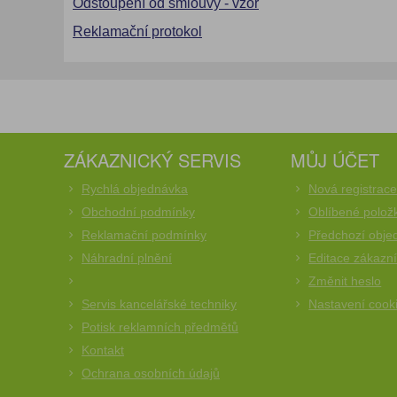
Odstoupení od smlouvy - vzor
Reklamační protokol
ZÁKAZNICKÝ SERVIS
MŮJ ÚČET
Rychlá objednávka
Nová registrac
Obchodní podmínky
Oblíbené polož
Reklamační podmínky
Předchozí obje
Náhradní plnění
Editace zákazn
Změnit heslo
Servis kancelářské techniky
Nastavení cook
Potisk reklamních předmětů
Kontakt
Ochrana osobních údajů