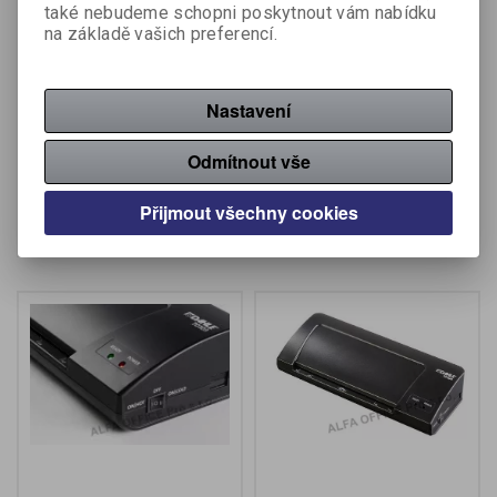
také nebudeme schopni poskytnout vám nabídku
na základě vašich preferencí.
Laminátor Leitz iLAM
Laminátor Leitz iLAM
Touch 2 A3
Touch 2 Turbo A3
Nastavení
Výrobce:
Leitz
Výrobce:
Leitz
Katalogové číslo:
316369
Katalogové číslo:
316371
Odmítnout vše
9 080 Kč (bez DPH:)
11 976 Kč (bez DPH:)
Přijmout všechny cookies
Koupit
Koupit