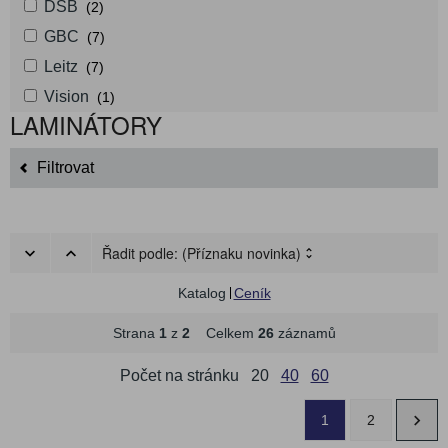
DSB
(2)
GBC
(7)
Leitz
(7)
Vision
(1)
LAMINÁTORY
Filtrovat
Řadit podle:
(Příznaku novinka)
Katalog
Ceník
Strana
1
z
2
Celkem
26
záznamů
Počet na stránku
20
40
60
1
2