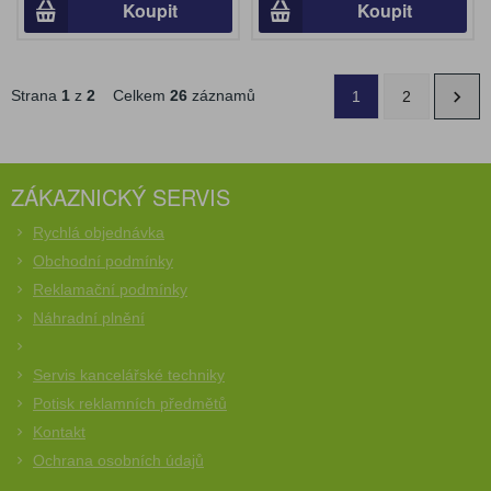
Koupit
Koupit
Strana
1
z
2
Celkem
26
záznamů
1
2
ZÁKAZNICKÝ SERVIS
Rychlá objednávka
Obchodní podmínky
Reklamační podmínky
Náhradní plnění
Servis kancelářské techniky
Potisk reklamních předmětů
Kontakt
Ochrana osobních údajů