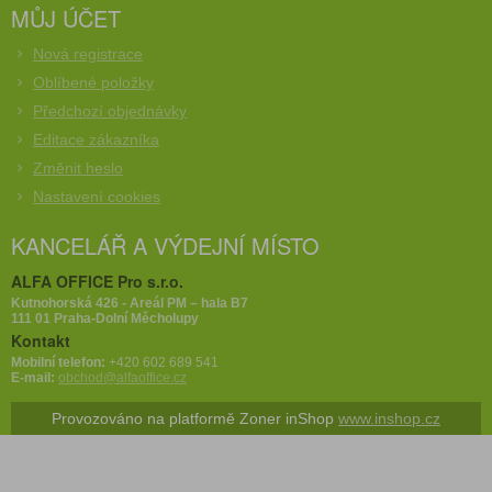
MŮJ ÚČET
Nová registrace
Oblíbené položky
Předchozí objednávky
Editace zákazníka
Změnit heslo
Nastavení cookies
KANCELÁŘ A VÝDEJNÍ MÍSTO
ALFA OFFICE Pro s.r.o.
Kutnohorská 426 - Areál PM – hala B7
111 01 Praha-Dolní Měcholupy
Kontakt
Mobilní telefon:
+420 602 689 541
E-mail:
obchod@alfaoffice.cz
Provozováno na platformě Zoner inShop
www.inshop.cz