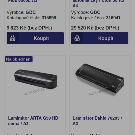
Plus 6000L A3
automatický Foton 30 A3
A4
Výrobce:
GBC
Výrobce:
GBC
Katalogové číslo:
315898
Katalogové číslo:
316041
9 823 Kč (bez DPH:)
29 520 Kč (bez DPH:)
Koupit
Koupit
Na objednání
Laminátor ARTA G50 HD
Laminátor Dahle 70203 /
černá / A3
A3