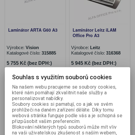
Laminátor ARTA G60 A3
Laminátor Leitz iLAM
Office Pro A3
Výrobce:
Vision
Výrobce:
Leitz
Katalogové číslo:
315885
Katalogové číslo:
316368
5 755 Kč (bez DPH:)
5 945 Kč (bez DPH:)
Koupit
Koupit
Souhlas s využitím souborů cookies
Na našem webu pracujeme se soubory cookies,
které nám pomáhají zkvalitnit naše služby a
Na objednání
Na objednání
personalizovat nabídky.
Soubory cookies si pamatují, co a jak ve svém
prohlížeči na daném zařízení děláte. Díky tomu
webová stránka funguje podle vás a je schopná se
přizpůsobit vašim preferencím.
Blokování některých typů souborů může mít vliv
na vaši uživatelskou zkušenost s naším webem,