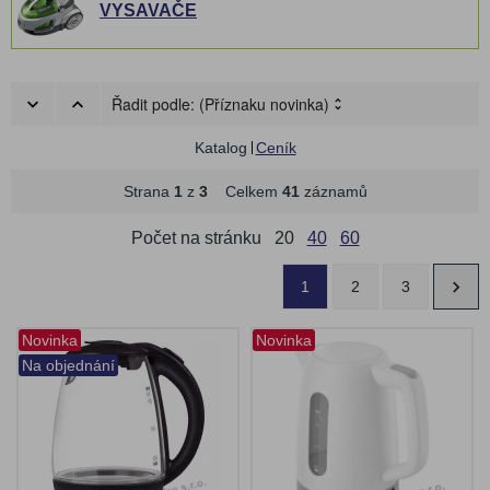
VYSAVAČE
Řadit podle:
(Příznaku novinka)
Katalog
Ceník
Strana
1
z
3
Celkem
41
záznamů
Počet na stránku
20
40
60
1
2
3
Novinka
Novinka
Na objednání