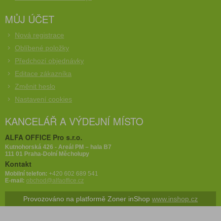
MŮJ ÚČET
Nová registrace
Oblíbené položky
Předchozí objednávky
Editace zákazníka
Změnit heslo
Nastavení cookies
KANCELÁŘ A VÝDEJNÍ MÍSTO
ALFA OFFICE Pro s.r.o.
Kutnohorská 426 - Areál PM – hala B7
111 01 Praha-Dolní Měcholupy
Kontakt
Mobilní telefon:
+420 602 689 541
E-mail:
obchod@alfaoffice.cz
Provozováno na platformě Zoner inShop
www.inshop.cz