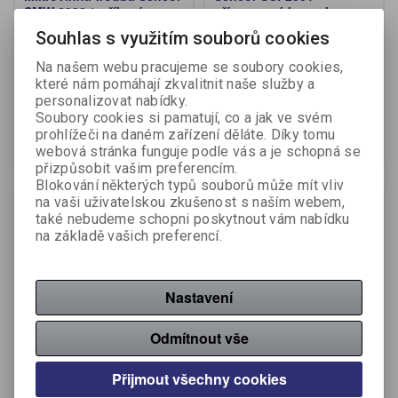
SMW 6022 / stříbrná
přímotopný konvektor
Souhlas s využitím souborů cookies
Výrobce:
Sencor
Výrobce:
Sencor
Na našem webu pracujeme se soubory cookies,
Katalogové číslo:
534064
Katalogové číslo:
627390
které nám pomáhají zkvalitnit naše služby a
personalizovat nabídky.
2 010 Kč (bez DPH:)
885 Kč (bez DPH:)
Soubory cookies si pamatují, co a jak ve svém
prohlížeči na daném zařízení děláte. Díky tomu
Koupit
Koupit
webová stránka funguje podle vás a je schopná se
přizpůsobit vašim preferencím.
Blokování některých typů souborů může mít vliv
na vaši uživatelskou zkušenost s naším webem,
Na objednání
také nebudeme schopni poskytnout vám nabídku
na základě vašich preferencí.
Nastavení
Odmítnout vše
SENCOR mikrovlnná
Konvice varná Sencor
Přijmout všechny cookies
trouba SMW 5017WH / bílá
SWK 1704RD / červená