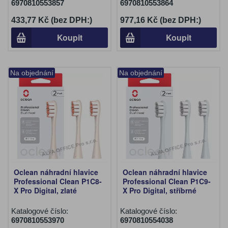
6970810553857
6970810553864
433,77 Kč (bez DPH:)
977,16 Kč (bez DPH:)
Koupit
Koupit
Na objednání
Na objednání
Oclean náhradní hlavice
Oclean náhradní hlavice
Professional Clean P1C8-
Professional Clean P1C9-
X Pro Digital, zlaté
X Pro Digital, stříbrné
Katalogové číslo:
Katalogové číslo:
6970810553970
6970810554038