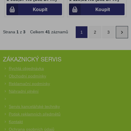
Koupit
Koupit
Strana
1
z
3
Celkem
41
záznamů
1
2
3
ZÁKAZNICKÝ SERVIS
Rychlá objednávka
Obchodní podmínky
Reklamační podmínky
Náhradní plnění
Servis kancelářské techniky
Potisk reklamních předmětů
Kontakt
Ochrana osobních údajů