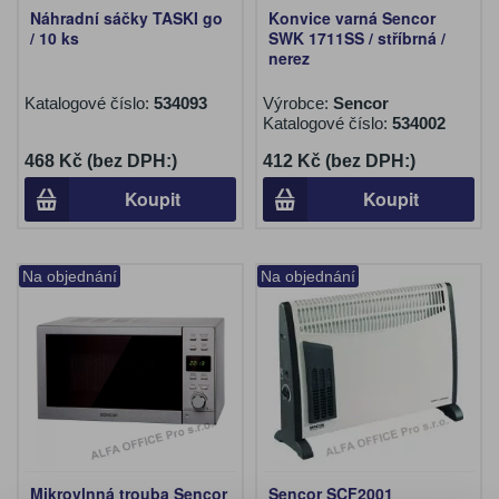
Náhradní sáčky TASKI go
Konvice varná Sencor
/ 10 ks
SWK 1711SS / stříbrná /
nerez
Katalogové číslo:
534093
Výrobce:
Sencor
Katalogové číslo:
534002
468 Kč (bez DPH:)
412 Kč (bez DPH:)
Koupit
Koupit
Na objednání
Na objednání
Mikrovlnná trouba Sencor
Sencor SCF2001