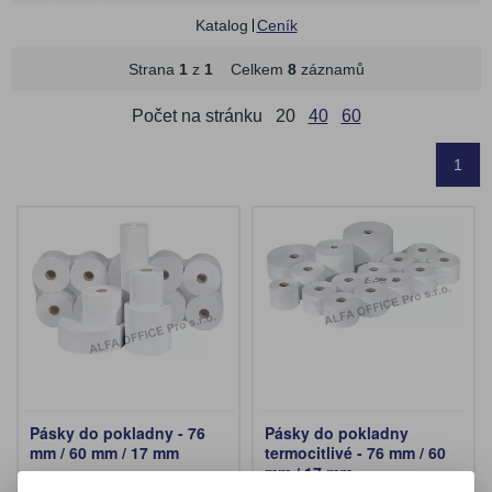
Katalog
Ceník
Strana
1
z
1
Celkem
8
záznamů
Počet na stránku
20
40
60
1
Pásky do pokladny - 76
Pásky do pokladny
mm / 60 mm / 17 mm
termocitlivé - 76 mm / 60
mm / 17 mm