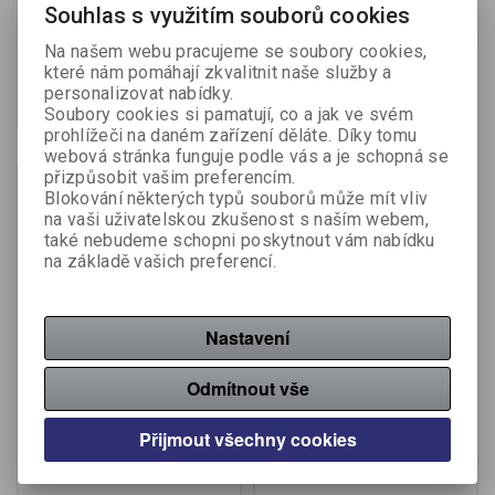
Katalogové číslo:
111720
Katalogové číslo:
111730
Souhlas s využitím souborů cookies
Počet v balení:
10 ks
Počet v balení:
10 ks
Na našem webu pracujeme se soubory cookies,
17,60 Kč (bez DPH:)
24,50 Kč (bez DPH:)
které nám pomáhají zkvalitnit naše služby a
personalizovat nabídky.
Koupit
Koupit
Soubory cookies si pamatují, co a jak ve svém
prohlížeči na daném zařízení děláte. Díky tomu
webová stránka funguje podle vás a je schopná se
přizpůsobit vašim preferencím.
Blokování některých typů souborů může mít vliv
na vaši uživatelskou zkušenost s naším webem,
také nebudeme schopni poskytnout vám nabídku
na základě vašich preferencí.
Nastavení
Odmítnout vše
Pásky do pokladny
Pásky do pokladny
termocitlivé - 80 mm / 70
termocitlivé - 80 mm / 80
mm / 12 mm
mm / 12 mm
Přijmout všechny cookies
Katalogové číslo:
111670
Katalogové číslo:
111680
Počet v balení:
10 ks
Počet v balení:
5 ks