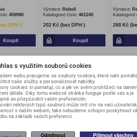
io
Výrobce:
Rebell
Výrobce:
Re
íslo:
459990
Katalogové číslo:
461240
Katalogové 
(bez DPH:)
202 Kč (bez DPH:)
268 Kč (b
Koupit
Koupit
Na objednání
Na objednán
Sleva
hlas s využitím souborů cookies
27,50 %
ašem webu pracujeme se soubory cookies, které nám pomáha
litnit naše služby a personalizovat nabídky.
ory cookies si pamatují, co a jak ve svém prohlížeči na dané
zení děláte. Díky tomu webová stránka funguje podle vás a je
pná se přizpůsobit vašim preferencím.
ování některých typů souborů může mít vliv na vaši uživatels
šenost s naším webem, také nebudeme schopni poskytnout v
dku na základě vašich preferencí.
Casio FX 350 CE
Kalkulačka Casio FX 82 ES
Kalkulačka
PLUS 2E vědecká
Plus
Odmítnout
Přijmout všechny