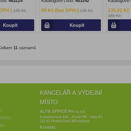
íslo:
463224
Katalogové číslo:
463242
Katalogové 
 DPH:)
99 Kč (bez DPH:)
135,01 Kč
135 Kč
135 Kč
188 Kč
Koupit
Koupit
elkem
11
záznamů
KANCELÁŘ A VÝDEJNÍ
MÍSTO
e
ky
ALFA OFFICE Pro s.r.o.
dnávky
Kutnohorská 426 - Areál PM – hala B7
111 01 Praha-Dolní Měcholupy
íka
Kontakt