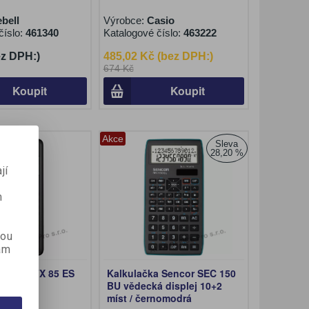
bell
Výrobce:
Casio
číslo:
461340
Katalogové číslo:
463222
ez DPH:)
485,02 Kč (bez DPH:)
674 Kč
Koupit
Koupit
í
Akce
Sleva
28,20 %
jí
m
kou
ám
 Casio FX 85 ES
Kalkulačka Sencor SEC 150
BU vědecká displej 10+2
míst / černomodrá