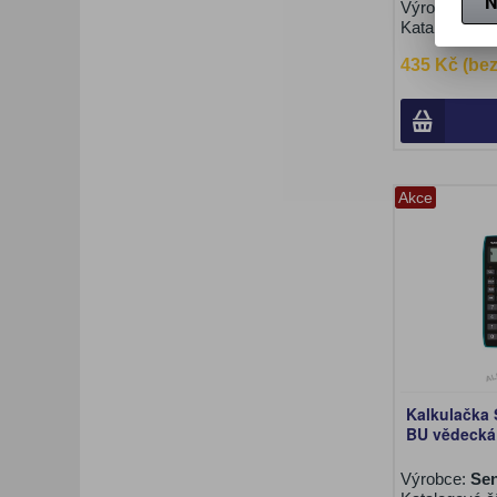
N
Výrobce:
Cas
Katalogové č
435 Kč (be
Akce
Kalkulačka 
BU vědecká 
Výrobce:
Se