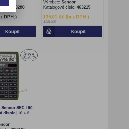
asio
Výrobce:
Sencor
číslo:
460280
Katalogové číslo:
463215
ez DPH:)
135,01 Kč (bez DPH:)
188 Kč
Koupit
Koupit
Sleva
28,20 %
a Sencor SEC 150
 displej 10 + 2
encor