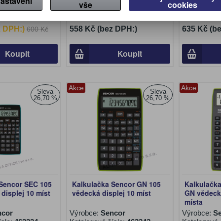
astavení
io
Výrobce:
vše
Casio
cookies
Výrobce:
C
íslo:
463223
Katalogové číslo:
459970
Katalogové 
z DPH:)
558 Kč (bez DPH:)
635 Kč (b
600 Kč
Koupit
Koupit
Akce
Akce
Sleva
Sleva
26,70 %
26,70 %
Sencor SEC 105
Kalkulačka Sencor GN 105
Kalkulačk
displej 10 míst
vědecká displej 10 míst
GN vědecká
místa
ncor
Výrobce:
Sencor
Výrobce:
S