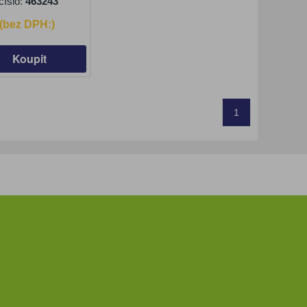
číslo:
463243
 (bez DPH:)
Koupit
1