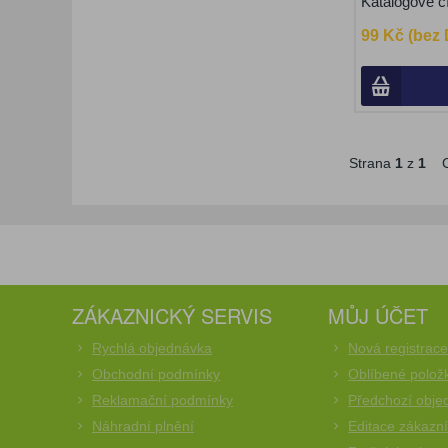
Katalogové č
99 Kč (bez
Strana
1
z
1
C
ZÁKAZNICKÝ SERVIS
MŮJ ÚČET
Rychlá objednávka
Nová registrac
Obchodní podmínky
Oblíbené polož
Reklamační podmínky
Předchozí obje
Náhradní plnění
Editace zákazn