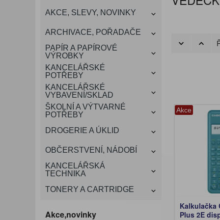
KANCELÁŘSKÝ
AKCE, SLEVY, NOVINKY
VÁNOCE
ROZDRUŽOVAČE
OBÁLKY
KONFERENČNÍ SPISOVKY
KRESLENÍ A MALOVÁNÍ
DEZINFEKCE-OCHRANA
KONVICE A DŽBÁNY
LAMINACE
NÁBYTEK
ARCHIVACE, POŘADAČE
OCHRANNÉ PRACOVNÍ
Ř
DÁRKOVÉ POTŘEBY
VIZITKY A JMENOVKY
TISKOPISY
NŮŽKY A NOŽE
PROSTŘEDKY NA PRANÍ
SLADKÉ POTRAVINY
ŠTÍTKOVAČE
PAPÍR A PAPÍROVÉ
POMŮCKY
VÝROBKY
KANCELÁŘSKÉ
TAŠKY, KUFRY, AKTOVKY
POTŘEBY
SMART DOPLŇKY
TABULE, NÁSTĚNKY
A OBALY
KANCELÁŘSKÉ
VYBAVENÍ/SKLAD
ŠKOLNÍ A VÝTVARNÉ
Akce
POTŘEBY
DROGERIE A ÚKLID
OBČERSTVENÍ, NÁDOBÍ
KANCELÁŘSKÁ
TECHNIKA
TONERY A CARTRIDGE
Kalkulačka 
Akce,novinky
Plus 2E disp