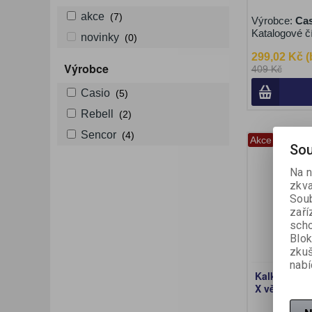
akce
(7)
Výrobce:
Cas
Katalogové č
novinky
(0)
299,02 Kč 
Výrobce
409 Kč
Casio
(5)
Rebell
(2)
Sencor
(4)
Akce
Sou
Na n
zkva
Soub
zaří
scho
Blok
zku
nabí
Kalkulačka 
X vědecká