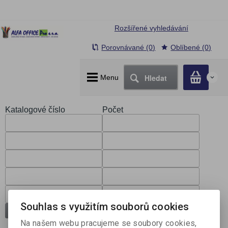
Rozšířené vyhledávání
Porovnávané (0)
Oblíbené (0)
Hledat
Menu
0
Katalogové číslo
Počet
Souhlas s využitím souborů cookies
Přidat do košíku
Na našem webu pracujeme se soubory cookies,