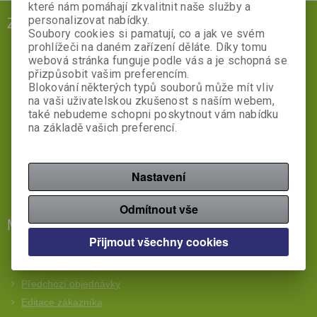
které nám pomáhají zkvalitnit naše služby a
ZÁKAZNICKÝ SERVIS
personalizovat nabídky.
Soubory cookies si pamatují, co a jak ve svém
Rychlá objednávka
prohlížeči na daném zařízení děláte. Díky tomu
webová stránka funguje podle vás a je schopná se
Obchodní podmínky
přizpůsobit vašim preferencím.
Reklamační podmínky
Blokování některých typů souborů může mít vliv
na vaši uživatelskou zkušenost s naším webem,
Náhradní plnění
také nebudeme schopni poskytnout vám nabídku
na základě vašich preferencí.
Servis kancelářské techniky
Potisk reklamních předmětů
Nastavení
Kontakt
Ochrana osobních údajů
Odmítnout vše
MŮJ ÚČET
Přijmout všechny cookies
Nová registrace
Oblíbené položky
Předchozí objednávky
Editace zákazníka