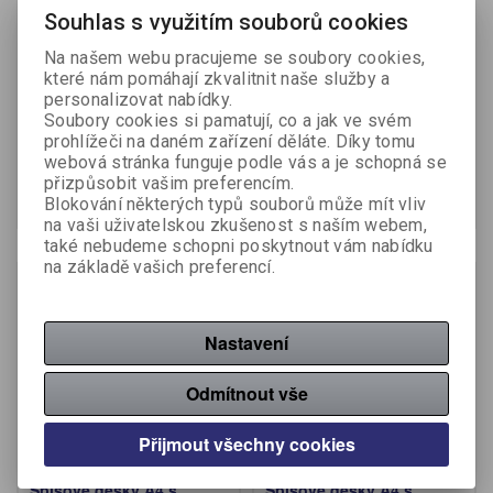
Souhlas s využitím souborů cookies
Spisové desky A4 OMBRE
Spisové desky A4 OMBRE
Na našem webu pracujeme se soubory cookies,
s gumou - zelená
s gumou - růžová
které nám pomáhají zkvalitnit naše služby a
personalizovat nabídky.
Výrobce:
Karton P+P
Výrobce:
Karton P+P
Soubory cookies si pamatují, co a jak ve svém
Katalogové číslo:
412085
Katalogové číslo:
412086
prohlížeči na daném zařízení děláte. Díky tomu
63,30 Kč (bez DPH:)
webová stránka funguje podle vás a je schopná se
63,30 Kč (bez DPH:)
přizpůsobit vašim preferencím.
Koupit
Koupit
Blokování některých typů souborů může mít vliv
na vaši uživatelskou zkušenost s naším webem,
také nebudeme schopni poskytnout vám nabídku
na základě vašich preferencí.
Nastavení
Odmítnout vše
Přijmout všechny cookies
Spisové desky A4 s
Spisové desky A4 s