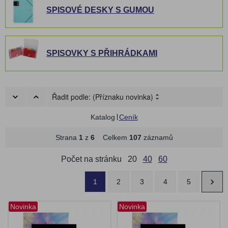
SPISOVÉ DESKY S GUMOU
SPISOVKY S PŘIHRÁDKAMI
Řadit podle:
(Příznaku novinka)
Katalog
Ceník
Strana
1
z
6
Celkem
107
záznamů
Počet na stránku
20
40
60
1
2
3
4
5
Novinka
Novinka