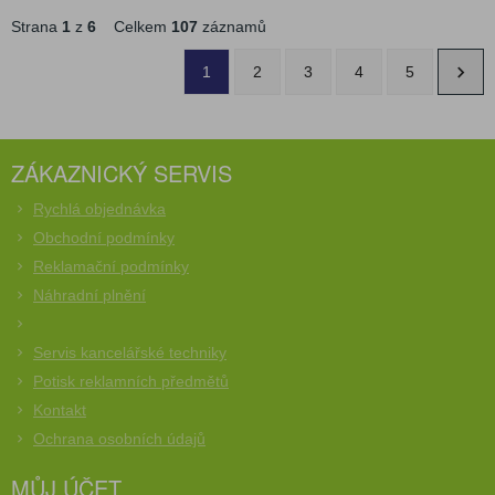
Strana
1
z
6
Celkem
107
záznamů
1
2
3
4
5
ZÁKAZNICKÝ SERVIS
Rychlá objednávka
Obchodní podmínky
Reklamační podmínky
Náhradní plnění
Servis kancelářské techniky
Potisk reklamních předmětů
Kontakt
Ochrana osobních údajů
MŮJ ÚČET