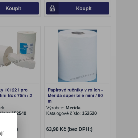
Koupit
Koupit
ky 101221 pro
Papírové ručníky v rolích -
ini Box 75m / 2
Merida super bílé mini / 60
m
rk
Výrobce:
Merida
číslo:
152540
Katalogové číslo:
152520
ez DPH:)
63,90 Kč (bez DPH:)
jí