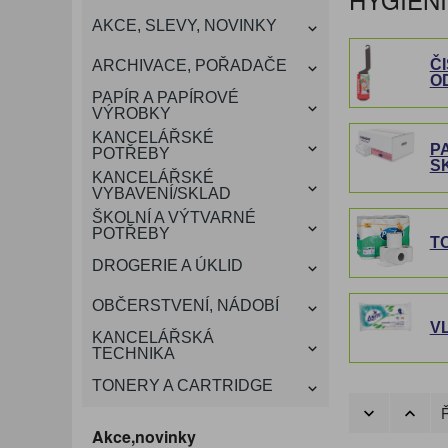
KANCELÁŘSKÝ
AKCE, SLEVY, NOVINKY
VÁNOCE
ROZDRUŽOVAČE
OBÁLKY
KONFERENČNÍ SPISOVKY
KRESLENÍ A MALOVÁNÍ
DEZINFEKCE-OCHRANA
KONVICE A DŽBÁNY
LAMINACE
NÁBYTEK
Č
ARCHIVACE, POŘADAČE
O
OCHRANNÉ PRACOVNÍ
DÁRKOVÉ POTŘEBY
VIZITKY A JMENOVKY
TISKOPISY
NŮŽKY A NOŽE
PROSTŘEDKY NA PRANÍ
SLADKÉ POTRAVINY
ŠTÍTKOVAČE
PAPÍR A PAPÍROVÉ
POMŮCKY
VÝROBKY
KANCELÁŘSKÉ
TAŠKY, KUFRY, AKTOVKY
P
POTŘEBY
SMART DOPLŇKY
TABULE, NÁSTĚNKY
A OBALY
S
KANCELÁŘSKÉ
VYBAVENÍ/SKLAD
ŠKOLNÍ A VÝTVARNÉ
POTŘEBY
T
DROGERIE A ÚKLID
OBČERSTVENÍ, NÁDOBÍ
V
KANCELÁŘSKÁ
TECHNIKA
TONERY A CARTRIDGE
Ř
Akce,novinky