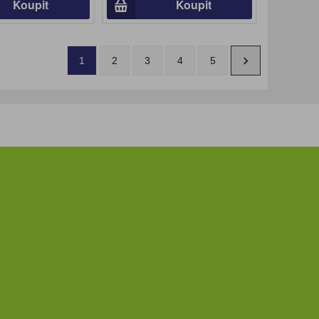
Koupit
Koupit
1
2
3
4
5