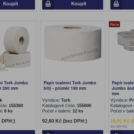
Koupit
Koupit
Akce
tní Tork Jumbo
Papír toaletní Tork Jumbo
Papír toal
ěr 260 mm
bílý - průměr 190 mm
Jumbo šed
mm
k
Výrobce:
Tork
Výrobce:
P
íslo:
155360
Katalogové číslo:
155600
Katalogové 
ní:
6 ks
Počet v balení:
12 ks
Počet v bal
z DPH:)
92,60 Kč (bez DPH:)
16,91 Kč 
22,40 Kč