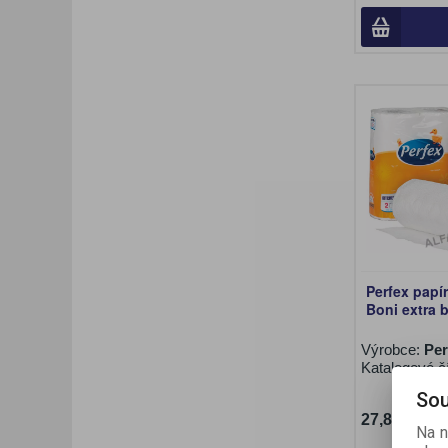
Perfex papír
Boni extra b
Výrobce:
Per
Katalogové č
Sou
27,80 Kč (b
Na n