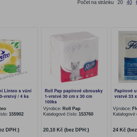
Počet na stránku
20
40
ní Linteo s vůní
Roll Pap papírové ubrousky
Papírové u
-vrstvý / 4 ks
1-vrstvé 30 cm x 30 cm
vrstvé 33 
100ks
teo
Výrobce:
Roll Pap
Výrobce:
F
íslo:
155902
Katalogové číslo:
153760
Katalogové 
ez DPH:)
20,10 Kč (bez DPH:)
24 Kč (be