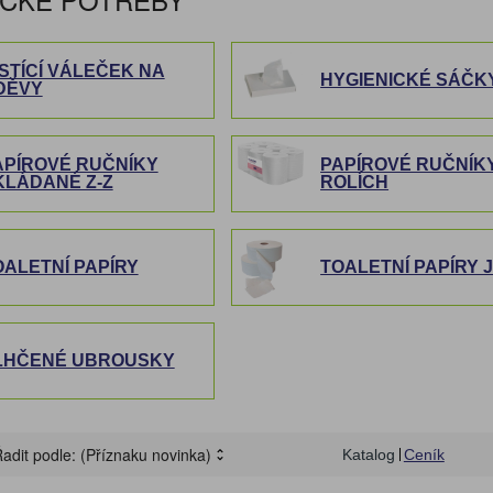
KUCHYŇSKÉ NÁŘADÍ A
REGISTRAČNÍ
SPISOVKY A SPISO
LEPIDLA A OPRAVN
OSVĚŽOVAČE, VŮNĚ
ECO produkty
RYCHLOVAZAČE
PAPÍR
LEPICÍ PÁSKY
LAMPIČKY A HODINY
ŠKOLNÍ VÝBAVA
HYGIENICKÉ POTŘEBY
MNOŽSTEVNÍ SLEV
PÁSKY DO POKLAD
LÉKÁRNY A NÁPLA
VÝTVARNÁ VÝCHO
NÁDOBÍ
ŘEZAČKY
POMŮCKY
POKLADNY
DESKY
PROSTŘEDKY
SVÍČKY
ISTÍCÍ VÁLEČEK NA
HYGIENICKÉ SÁČK
DĚVY
ZÁVĚSNÉ A ZAKLÁDACÍ
PREZENTAČNÍ STOJANY,
OCLEAN SONICKÉ
TERMOSKY A
HOME-OFFICE
ZÁZNAMNÍ KOSTKY
PSACÍ POTŘEBY
ÚKLIDOVÉ VYBAVENÍ
SLANÉ POTRAVINY
TERMOVAZBA
RAZÍTKA
PŘÍSLUŠENSTVÍ K 
ZÁSOBNÍKY
OBALY
RÁMY A KAPSY
KARTÁČKY
TERMOHRNKY
APÍROVÉ RUČNÍKY
PAPÍROVÉ RUČNÍK
GAME ZONA
VYBAVENÍ SKLADU
ZAHRADA A NÁŘAD
KLÁDANÉ Z-Z
ROLÍCH
OALETNÍ PAPÍRY
TOALETNÍ PAPÍRY
LHČENÉ UBROUSKY
adit podle:
(Příznaku novinka)
Katalog
Ceník