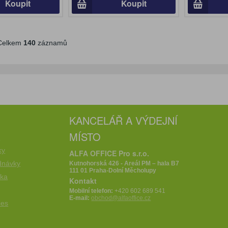
Koupit
Koupit
elkem
140
záznamů
KANCELÁŘ A VÝDEJNÍ
MÍSTO
e
ky
ALFA OFFICE Pro s.r.o.
dnávky
Kutnohorská 426 - Areál PM – hala B7
111 01 Praha-Dolní Měcholupy
íka
Kontakt
Mobilní telefon:
+420 602 689 541
E-mail:
obchod@alfaoffice.cz
ies