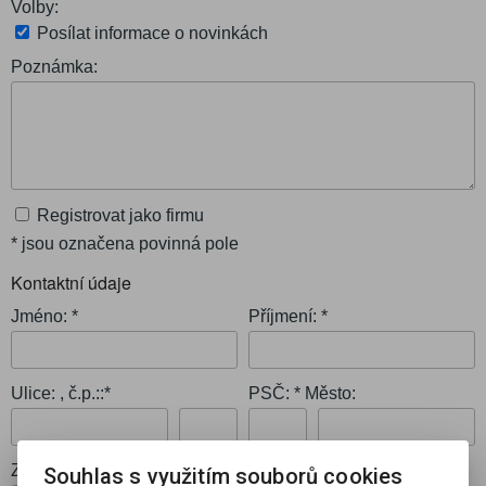
Volby:
Posílat informace o novinkách
Poznámka:
Registrovat jako firmu
* jsou označena povinná pole
Kontaktní údaje
Jméno: *
Příjmení: *
Ulice: , č.p.::*
PSČ: * Město:
Země:
Souhlas s využitím souborů cookies