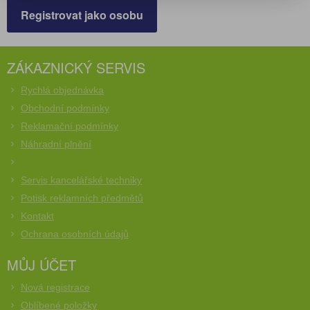
Registrovat jako osobu
ZÁKAZNICKÝ SERVIS
Rychlá objednávka
Obchodní podmínky
Reklamační podmínky
Náhradní plnění
Servis kancelářské techniky
Potisk reklamních předmětů
Kontakt
Ochrana osobních údajů
MŮJ ÚČET
Nová registrace
Oblíbené položky