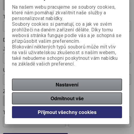
Na našem webu pracujeme se soubory cookies,
které nám pomáhají zkvalitnit naše služby a
Telefon: *
E-mail: *
personalizovat nabídky.
Soubory cookies si pamatují, co a jak ve svém
prohlížeči na daném zařízení děláte. Díky tomu
webová stránka funguje podle vás a je schopná se
Dodací adresa
přizpůsobit vašim preferencím.
Blokování některých typů souborů může mít vliv
Jméno:
Příjmení:
na vaši uživatelskou zkušenost s naším webem,
také nebudeme schopni poskytnout vám nabídku
na základě vašich preferencí.
Ulice: , č.p.::
PSČ: Město:
Nastavení
Země:
Odmítnout vše
Přijmout všechny cookies
Telefon:
E-mail: