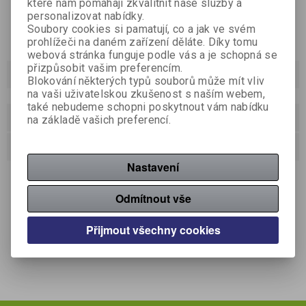
které nám pomáhají zkvalitnit naše služby a
personalizovat nabídky.
Soubory cookies si pamatují, co a jak ve svém
prohlížeči na daném zařízení děláte. Díky tomu
webová stránka funguje podle vás a je schopná se
přizpůsobit vašim preferencím.
Podrobný popis
Blokování některých typů souborů může mít vliv
na vaši uživatelskou zkušenost s naším webem,
také nebudeme schopni poskytnout vám nabídku
Dotaz na výrobek
na základě vašich preferencí.
Doporučit výrobek
Nastavení
Ultratenké dámské vložky Ria ultra poskytují spolehlivou
každodenní ochranu. Díky extra savému jádru, které
Odmítnout vše
přemění tekutinu na gel zajišťují dokonalou absorpci a
tekutinu nikdy nepropustí. Hedvábně jemný povrch a
elegantní potisk dodávají pocit jemnosti a pohodlí.
Přijmout všechny cookies
Varianta Odour Neutraliser navíc pohlcuje zápach, čímž
zajistí maximální diskrétnost.