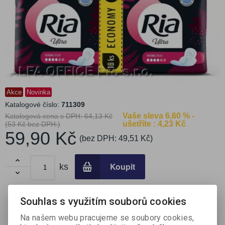
Akce
Novinka
Katalogové číslo:
711309
Vaše sleva
6,60 % -
Katalogová cena s DPH:
64,13 Kč
ušetříte : 4,23 Kč
(53 Kč bez DPH:)
59,90 Kč
(bez DPH:
49,51 Kč
)

Koupit
ks

Porovnat
Přidat do oblíbených
Tisk
Souhlas s využitím souborů cookies
Na našem webu pracujeme se soubory cookies,