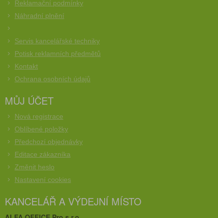
Reklamační podmínky
Náhradní plnění
Servis kancelářské techniky
Potisk reklamních předmětů
Kontakt
Ochrana osobních údajů
MŮJ ÚČET
Nová registrace
Oblíbené položky
Předchozí objednávky
Editace zákazníka
Změnit heslo
Nastavení cookies
KANCELÁŘ A VÝDEJNÍ MÍSTO
ALFA OFFICE Pro s.r.o.