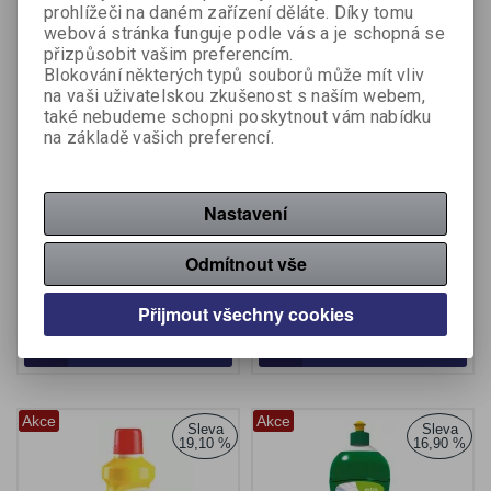
prohlížeči na daném zařízení děláte. Díky tomu
webová stránka funguje podle vás a je schopná se
přizpůsobit vašim preferencím.
Blokování některých typů souborů může mít vliv
na vaši uživatelskou zkušenost s naším webem,
také nebudeme schopni poskytnout vám nabídku
na základě vašich preferencí.
Clin citrus čistič oken s
Univerzální čistič SAVO
rozprašovačem 500ml
Professional Lemongrass
/ 5 l
Nastavení
Výrobce:
Clin
Výrobce:
Savo
Katalogové číslo:
707660
Katalogové číslo:
711411
Odmítnout vše
48 Kč (bez DPH:)
245,02 Kč (bez DPH:)
57,60 Kč
332 Kč
Přijmout všechny cookies
Koupit
Koupit
Akce
Akce
Sleva
Sleva
19,10 %
16,90 %