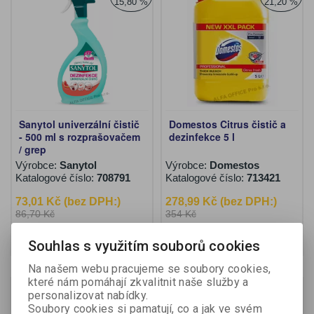
15,80 %
21,20 %
Sanytol univerzální čistič
Domestos Citrus čistič a
- 500 ml s rozprašovačem
dezinfekce 5 l
/ grep
Výrobce:
Sanytol
Výrobce:
Domestos
Katalogové číslo:
708791
Katalogové číslo:
713421
73,01 Kč (bez DPH:)
278,99 Kč (bez DPH:)
86,70 Kč
354 Kč
Koupit
Koupit
Souhlas s využitím souborů cookies
Na našem webu pracujeme se soubory cookies,
které nám pomáhají zkvalitnit naše služby a
Akce
Akce
Sleva
Sleva
personalizovat nabídky.
16,70 %
26,20 %
Soubory cookies si pamatují, co a jak ve svém