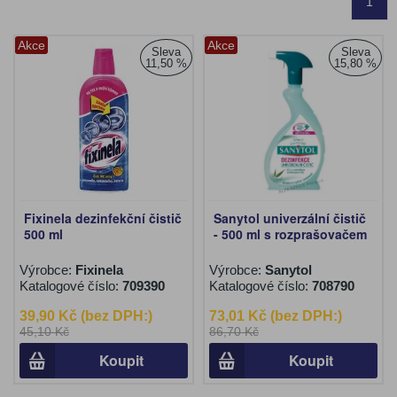
1
Akce
Akce
Sleva
Sleva
11,50 %
15,80 %
Fixinela dezinfekční čistič
Sanytol univerzální čistič
500 ml
- 500 ml s rozprašovačem
Výrobce:
Fixinela
Výrobce:
Sanytol
Katalogové číslo:
709390
Katalogové číslo:
708790
39,90 Kč (bez DPH:)
73,01 Kč (bez DPH:)
45,10 Kč
86,70 Kč
Koupit
Koupit