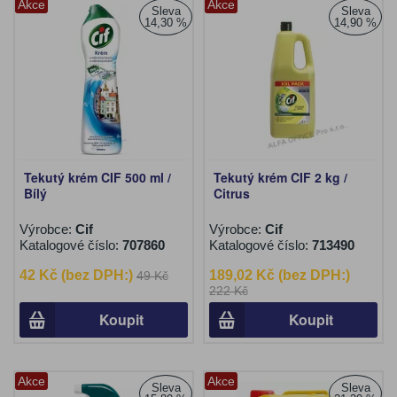
Akce
Akce
Sleva
Sleva
14,30 %
14,90 %
Tekutý krém CIF 500 ml /
Tekutý krém CIF 2 kg /
Bílý
Citrus
Výrobce:
Cif
Výrobce:
Cif
Katalogové číslo:
707860
Katalogové číslo:
713490
42 Kč (bez DPH:)
189,02 Kč (bez DPH:)
49 Kč
222 Kč
Koupit
Koupit
Akce
Akce
Sleva
Sleva