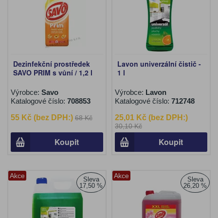
Dezinfekční prostředek
Lavon univerzální čistič -
SAVO PRIM s vůní / 1,2 l
1 l
Výrobce:
Savo
Výrobce:
Lavon
Katalogové číslo:
708853
Katalogové číslo:
712748
55 Kč (bez DPH:)
25,01 Kč (bez DPH:)
68 Kč
30,10 Kč
Koupit
Koupit
Akce
Akce
Sleva
Sleva
17,50 %
26,20 %