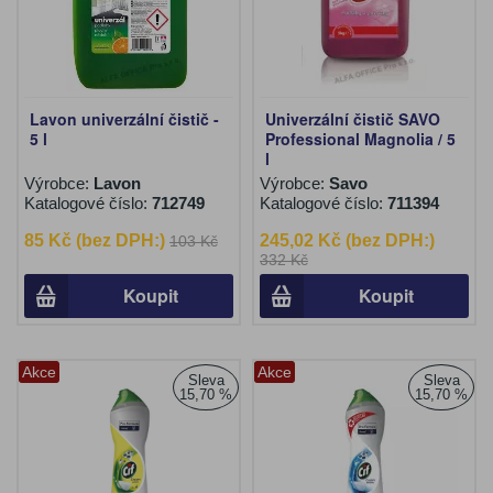
Lavon univerzální čistič -
Univerzální čistič SAVO
5 l
Professional Magnolia / 5
l
Výrobce:
Lavon
Výrobce:
Savo
Katalogové číslo:
712749
Katalogové číslo:
711394
85 Kč (bez DPH:)
245,02 Kč (bez DPH:)
103 Kč
332 Kč
Koupit
Koupit
Akce
Akce
Sleva
Sleva
15,70 %
15,70 %