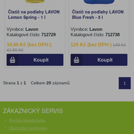
Čistič na podlahy LAVON
Čistič na podlahy LAVON
Lemon Spring - 1 l
Blue Fresh - 5 l
Výrobce:
Lavon
Výrobce:
Lavon
Katalogové číslo:
712729
Katalogové číslo:
712738
34,90 Kč (bez DPH:)
125 Kč (bez DPH:)
149 Kč
42,80 Kč
Koupit
Koupit
Strana
1
z
1
Celkem
20
záznamů
1
ZÁKAZNICKÝ SERVIS
Rychlá objednávka
Obchodní podmínky