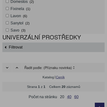
Domestos
(2)
Fixinela
(1)
Lavon
(6)
Sanytol
(2)
Savo
(3)
UNIVERZÁLNÍ PROSTŘEDKY
Filtrovat
Řadit podle:
(Příznaku novinka)
Katalog
Ceník
Strana
1
z
1
Celkem
20
záznamů
Počet na stránku
20
40
60