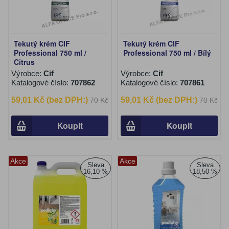
Tekutý krém CIF
Tekutý krém CIF
Professional 750 ml /
Professional 750 ml / Bílý
Citrus
Výrobce:
Cif
Výrobce:
Cif
Katalogové číslo:
707862
Katalogové číslo:
707861
59,01 Kč (bez DPH:)
59,01 Kč (bez DPH:)
70 Kč
70 Kč
Koupit
Koupit
Akce
Akce
Sleva
Sleva
16,10 %
18,50 %