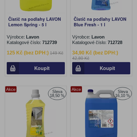
Čistič na podlahy LAVON
Čistič na podlahy LAVON
Lemon Spring - 5 l
Blue Fresh - 1 l
Výrobce:
Lavon
Výrobce:
Lavon
Katalogové číslo:
712739
Katalogové číslo:
712728
125 Kč (bez DPH:)
34,90 Kč (bez DPH:)
149 Kč
42,80 Kč
Koupit
Koupit
Akce
Akce
Sleva
Sleva
18,50 %
16,10 %