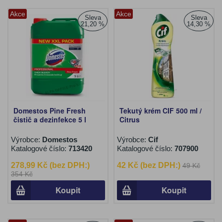
Akce
Akce
Sleva
Sleva
21,20 %
14,30 %
Domestos Pine Fresh
Tekutý krém CIF 500 ml /
čistič a dezinfekce 5 l
Citrus
Výrobce:
Domestos
Výrobce:
Cif
Katalogové číslo:
713420
Katalogové číslo:
707900
278,99 Kč (bez DPH:)
42 Kč (bez DPH:)
49 Kč
354 Kč
Koupit
Koupit