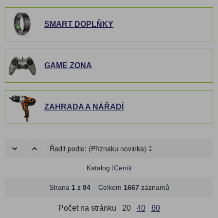
SMART DOPLŇKY
GAME ZONA
ZAHRADA A NÁŘADÍ
Řadit podle:
(Příznaku novinka)
Katalog
Ceník
Strana
1
z
84
Celkem
1667
záznamů
Počet na stránku
20
40
60