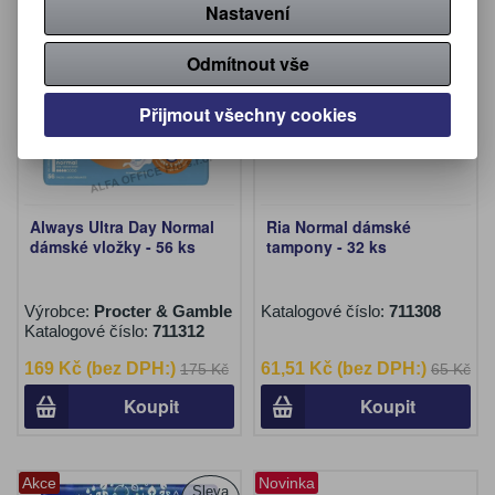
Nastavení
Akce
Akce
Sleva
Sleva
3,40 %
5,40 %
Novinka
Novinka
Odmítnout vše
Přijmout všechny cookies
Always Ultra Day Normal
Ria Normal dámské
dámské vložky - 56 ks
tampony - 32 ks
Výrobce:
Procter & Gamble
Katalogové číslo:
711308
Katalogové číslo:
711312
169 Kč (bez DPH:)
61,51 Kč (bez DPH:)
175 Kč
65 Kč
Koupit
Koupit
Akce
Novinka
Sleva