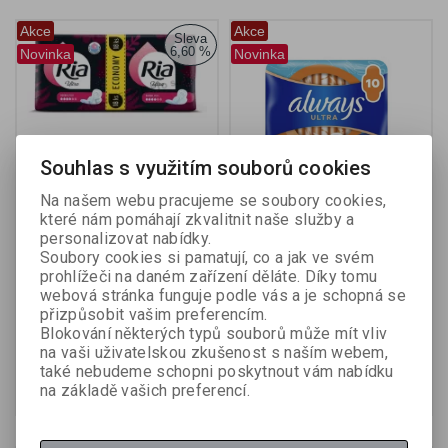
Akce
Akce
Sleva
6,60 %
Novinka
Novinka
Souhlas s využitím souborů cookies
Na našem webu pracujeme se soubory cookies,
které nám pomáhají zkvalitnit naše služby a
Ria Ultra Normal Plus
Always Ultra Day Normal
personalizovat nabídky.
duopack dámské vložky -
dámské vložky - 10 ks
Soubory cookies si pamatují, co a jak ve svém
18 ks
prohlížeči na daném zařízení děláte. Díky tomu
webová stránka funguje podle vás a je schopná se
Katalogové číslo:
711309
Výrobce:
Procter & Gamble
přizpůsobit vašim preferencím.
Katalogové číslo:
711311
Blokování některých typů souborů může mít vliv
na vaši uživatelskou zkušenost s naším webem,
49,51 Kč (bez DPH:)
45 Kč (bez DPH:)
53 Kč
také nebudeme schopni poskytnout vám nabídku
Koupit
Koupit
na základě vašich preferencí.