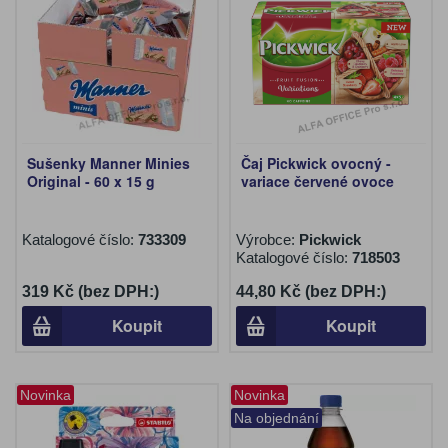
Sušenky Manner Minies
Čaj Pickwick ovocný -
Original - 60 x 15 g
variace červené ovoce
Katalogové číslo:
733309
Výrobce:
Pickwick
Katalogové číslo:
718503
319 Kč (bez DPH:)
44,80 Kč (bez DPH:)
Koupit
Koupit
Novinka
Novinka
Na objednání