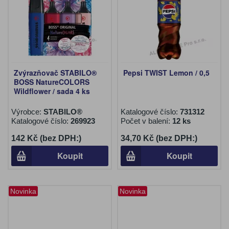
Zvýrazňovač STABILO®
Pepsi TWIST Lemon / 0,5
BOSS NatureCOLORS
Wildflower / sada 4 ks
Výrobce:
STABILO®
Katalogové číslo:
731312
Katalogové číslo:
269923
Počet v balení:
12 ks
142 Kč (bez DPH:)
34,70 Kč (bez DPH:)
Koupit
Koupit
Novinka
Novinka