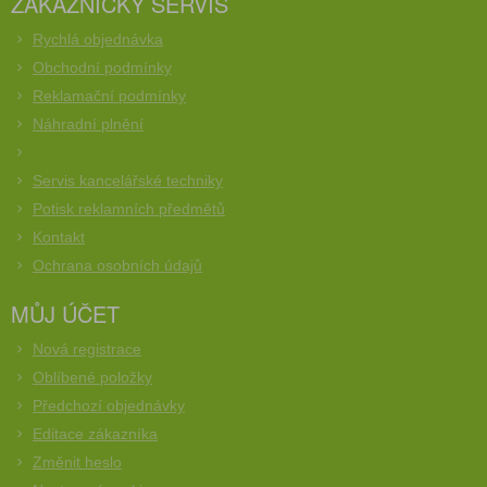
ZÁKAZNICKÝ SERVIS
Rychlá objednávka
Obchodní podmínky
Reklamační podmínky
Náhradní plnění
Servis kancelářské techniky
Potisk reklamních předmětů
Kontakt
Ochrana osobních údajů
MŮJ ÚČET
Nová registrace
Oblíbené položky
Předchozí objednávky
Editace zákazníka
Změnit heslo