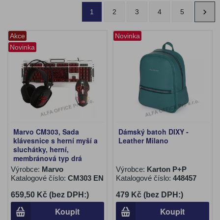
1
2
3
4
5
Akce
Novinka
Novinka
Marvo CM303, Sada
Dámský batoh DIXY -
klávesnice s herní myší a
Leather Milano
sluchátky, herní,
membránová typ drá
Výrobce:
Marvo
Výrobce:
Karton P+P
Katalogové číslo:
CM303 EN
Katalogové číslo:
448457
659,50 Kč (bez DPH:)
479 Kč (bez DPH:)
Koupit
Koupit