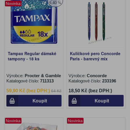
6,40 %
Novinka
Tampax Regular dámské
Kuličkové pero Concorde
tampony - 18 ks
Paris - barevný mix
Výrobce:
Procter & Gamble
Výrobce:
Concorde
Katalogové číslo:
711313
Katalogové číslo:
233196
59,90 Kč (bez DPH:)
18,50 Kč (bez DPH:)
64 Kč
Koupit
Koupit
Novinka
Novinka