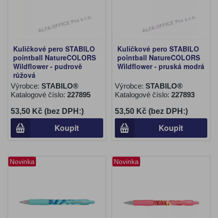
Kuličkové pero STABILO
Kuličkové pero STABILO
pointball NatureCOLORS
pointball NatureCOLORS
Wildflower - pudrově
Wildflower - pruská modrá
růžová
Výrobce:
STABILO®
Výrobce:
STABILO®
Katalogové číslo:
227895
Katalogové číslo:
227893
53,50 Kč (bez DPH:)
53,50 Kč (bez DPH:)
Koupit
Koupit
Novinka
Novinka