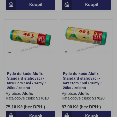
Koupit
Koupit
Pytle do koše Alufix
Pytle do koše Alufix
Standard stahovací -
Standard stahovací -
60x60cm / 45l / 14my /
64x71cm / 60l / 16my /
20ks / zelená
20ks / zelená
Výrobce:
Alufix
Výrobce:
Alufix
Katalogové číslo:
537810
Katalogové číslo:
537820
75,10 Kč (bez DPH:)
87,90 Kč (bez DPH:)
Koupit
Koupit