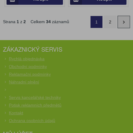
Strana
1
z
2
Celkem
34
záznamů
1
2
ZÁKAZNICKÝ SERVIS
Rychlá objednávka
Obchodní podmínky
Reklamační podmínky
Náhradní plnění
Servis kancelářské techniky
Potisk reklamních předmětů
Kontakt
Ochrana osobních údajů