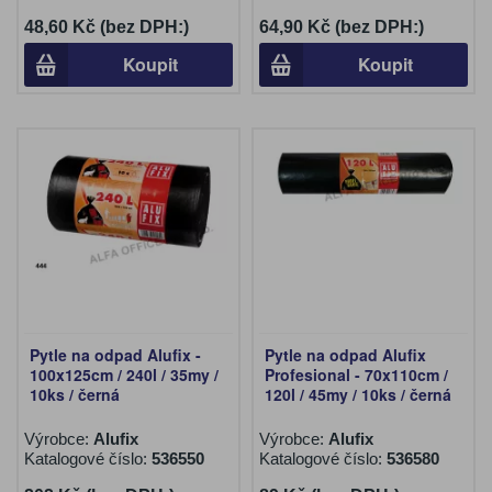
48,60 Kč (bez DPH:)
64,90 Kč (bez DPH:)
Koupit
Koupit
Pytle na odpad Alufix -
Pytle na odpad Alufix
100x125cm / 240l / 35my /
Profesional - 70x110cm /
10ks / černá
120l / 45my / 10ks / černá
Výrobce:
Alufix
Výrobce:
Alufix
Katalogové číslo:
536550
Katalogové číslo:
536580