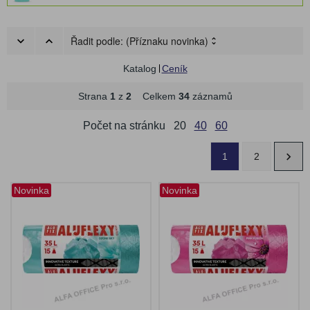
Řadit podle:
(Příznaku novinka)
Katalog
Ceník
Strana
1
z
2
Celkem
34
záznamů
Počet na stránku
20
40
60
1
2
Novinka
Novinka