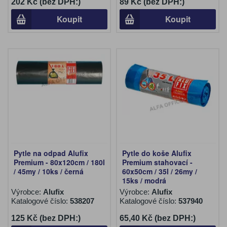
202 Kč (bez DPH:)
89 Kč (bez DPH:)
Koupit
Koupit
Pytle na odpad Alufix
Pytle do koše Alufix
Premium - 80x120cm / 180l
Premium stahovací -
/ 45my / 10ks / černá
60x50cm / 35l / 26my /
15ks / modrá
Výrobce:
Alufix
Výrobce:
Alufix
Katalogové číslo:
538207
Katalogové číslo:
537940
125 Kč (bez DPH:)
65,40 Kč (bez DPH:)