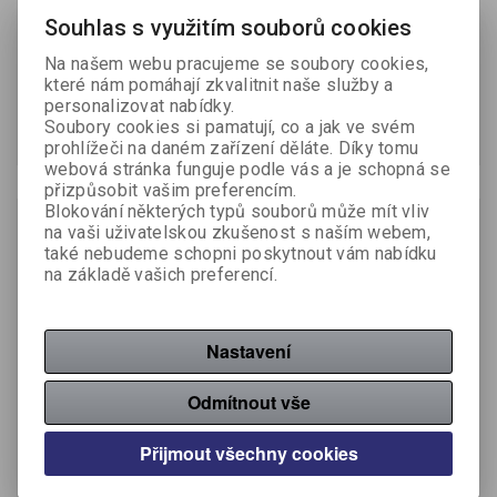
Souhlas s využitím souborů cookies
Výrobce:
Fre-Pro
Výrobce:
Fre-Pro
Katalogové číslo:
709220
Katalogové číslo:
709250
Na našem webu pracujeme se soubory cookies,
které nám pomáhají zkvalitnit naše služby a
98,80 Kč (bez DPH:)
83,60 Kč (bez DPH:)
personalizovat nabídky.
Soubory cookies si pamatují, co a jak ve svém
Koupit
Koupit
prohlížeči na daném zařízení děláte. Díky tomu
webová stránka funguje podle vás a je schopná se
přizpůsobit vašim preferencím.
Blokování některých typů souborů může mít vliv
na vaši uživatelskou zkušenost s naším webem,
také nebudeme schopni poskytnout vám nabídku
na základě vašich preferencí.
Nastavení
Odmítnout vše
FrePro univerzální vůně
FrePro WC vůně Hang Tag
Hang Tag - mango
- bavlna
Přijmout všechny cookies