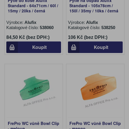
Pytle do koše Alufix
Pytle na odpad Alufix
Standard - 64x71cm / 60l /
Standard - 105x78cm /
15my / 20ks / černá
150l / 35my / 10ks / černá
Výrobce:
Alufix
Výrobce:
Alufix
Katalogové číslo:
538060
Katalogové číslo:
538250
84,50 Kč (bez DPH:)
106 Kč (bez DPH:)
Koupit
Koupit
FrePro WC vůně Bowl Clip
FrePro WC vůně Bowl Clip
- meloun
- mango