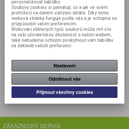
personalizovat nabídky.
Soubory cookies si pamatují, co a jak ve svém
prohlížeči na daném zařízení děláte. Díky tomu
webová stránka funguje podle vás a je schopná se
přizpůsobit vašim preferencím.
Blokování některých typů souborů může mít vliv
na vaši uživatelskou zkušenost s naším webem,
také nebudeme schopni poskytnout vám nabídku
Podrobný popis
na základě vašich preferencí.
Dotaz na výrobek
Nastavení
Doporučit výrobek
Odmítnout vše
silná chuť, silné aroma, bohatá pěna, krásná dynamická
Přijmout všechny cookies
vůně, směs 50 % Arabiky a 50 % Robusty
ZÁKAZNICKÝ SERVIS