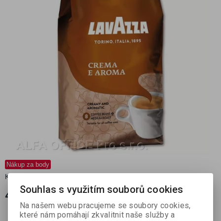
Nákup za body
Katalogové číslo:
DR719437
Výrobce:
Lavazza
Souhlas s využitím souborů cookies
461,45 Kč
(bez DPH:
412 Kč
)
Na našem webu pracujeme se soubory cookies,
které nám pomáhají zkvalitnit naše služby a
Porovnat
Přidat do oblíbených
Tisk