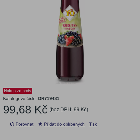
Nákup za body
Katalogové číslo:
DR719481
99,68 Kč
(bez DPH:
89 Kč
)
Porovnat
Přidat do oblíbených
Tisk