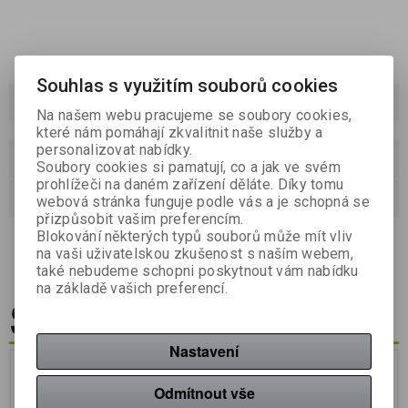
Souhlas s využitím souborů cookies
Podrobný popis
Na našem webu pracujeme se soubory cookies,
které nám pomáhají zkvalitnit naše služby a
personalizovat nabídky.
Dotaz na výrobek
Soubory cookies si pamatují, co a jak ve svém
prohlížeči na daném zařízení děláte. Díky tomu
Doporučit výrobek
webová stránka funguje podle vás a je schopná se
přizpůsobit vašim preferencím.
Blokování některých typů souborů může mít vliv
prémiový ovocný sirup, bez chemických a konzervačních
látek a barviv, objem 700 ml
na vaši uživatelskou zkušenost s naším webem,
také nebudeme schopni poskytnout vám nabídku
na základě vašich preferencí.
Související zboží
Nastavení
Nákup za body
Nákup za body
Odmítnout vše