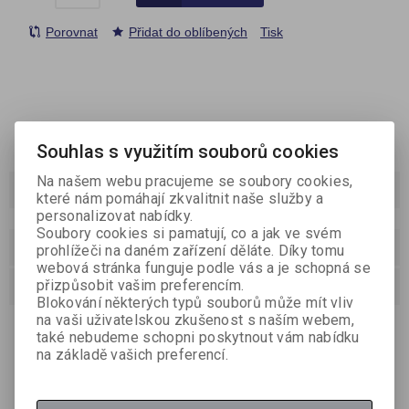
Porovnat
Přidat do oblíbených
Tisk
Souhlas s využitím souborů cookies
Na našem webu pracujeme se soubory cookies,
Podrobný popis
které nám pomáhají zkvalitnit naše služby a
personalizovat nabídky.
Soubory cookies si pamatují, co a jak ve svém
Dotaz na výrobek
prohlížeči na daném zařízení děláte. Díky tomu
webová stránka funguje podle vás a je schopná se
Doporučit výrobek
přizpůsobit vašim preferencím.
Blokování některých typů souborů může mít vliv
na vaši uživatelskou zkušenost s naším webem,
praktická gumovatelná pera pro děti s měkkou koncovkou
také nebudeme schopni poskytnout vám nabídku
a motivy postaviček - aut z oblíbeného filmu, kvalitní
inkoust lze v případě potřeby jednoduše vygumovat a
na základě vašich preferencí.
přepsat, šířka stopy: 0,5 mm, barva náplně: modrá,
stiskací mechanika v klipu