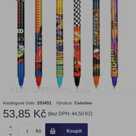
Katalogové číslo:
253451
Výrobce:
Colorino
53,85 Kč
(bez DPH:
44,50 Kč
)

Koupit
ks
