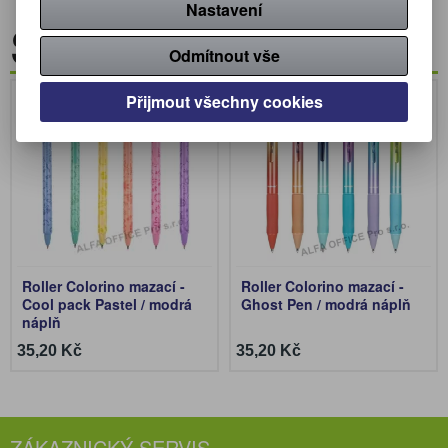
Nastavení
Související zboží
Odmítnout vše
Novinka
Přijmout všechny cookies
Roller Colorino mazací -
Roller Colorino mazací -
Cool pack Pastel / modrá
Ghost Pen / modrá náplň
náplň
35,20 Kč
35,20 Kč
ZÁKAZNICKÝ SERVIS