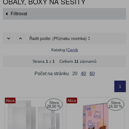
OBALY, BOXY NA SEŠITY
Filtrovat
Řadit podle:
(Příznaku novinka)
Katalog
Ceník
Strana
1
z
1
Celkem
11
záznamů
Počet na stránku
20
40
60
1
Akce
Akce
Sleva
Sleva
28,50 %
16,50 %