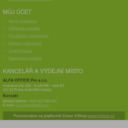
MŮJ ÚČET
Nová registrace
Oblíbené položky
Předchozí objednávky
Editace zákazníka
Změnit heslo
Nastavení cookies
KANCELÁŘ A VÝDEJNÍ MÍSTO
ALFA OFFICE Pro s.r.o.
Kutnohorská 426 - Areál PM – hala B7
111 01 Praha-Dolní Měcholupy
Kontakt
Mobilní telefon:
+420 602 689 541
E-mail:
obchod@alfaoffice.cz
Provozováno na platformě Zoner inShop
www.inshop.cz