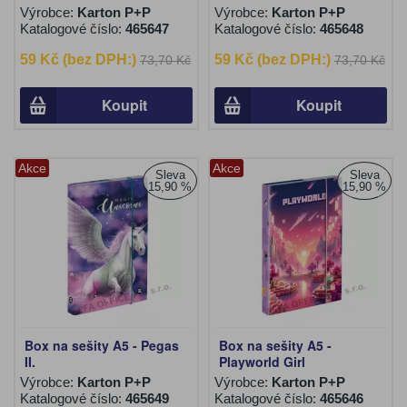
Výrobce:
Karton P+P
Výrobce:
Karton P+P
Katalogové číslo:
465647
Katalogové číslo:
465648
59 Kč (bez DPH:)
59 Kč (bez DPH:)
73,70 Kč
73,70 Kč
Koupit
Koupit
Akce
Akce
Sleva
Sleva
15,90 %
15,90 %
Box na sešity A5 - Pegas
Box na sešity A5 -
II.
Playworld Girl
Výrobce:
Karton P+P
Výrobce:
Karton P+P
Katalogové číslo:
465649
Katalogové číslo:
465646