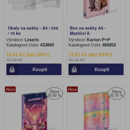
Obaly na sešity - A4 / čiré
Box na sešity A4 -
/ 10 ks
Mazlíčci II.
Výrobce:
Linarts
Výrobce:
Karton P+P
Katalogové číslo:
433860
Katalogové číslo:
465652
16,01 Kč (bez DPH:)
72,01 Kč (bez DPH:)
22,40 Kč
86,20 Kč
Koupit
Koupit
Akce
Akce
Sleva
Sleva
16,50 %
16,70 %