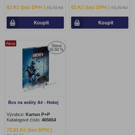
62 Kč (bez DPH:)
62 Kč (bez DPH:)
73,70 Kč
73,70 Kč
Koupit
Koupit
Akce
Sleva
16,50 %
Box na sešity A4 - Hokej
Výrobce:
Karton P+P
Katalogové číslo:
465654
72,01 Kč (bez DPH:)