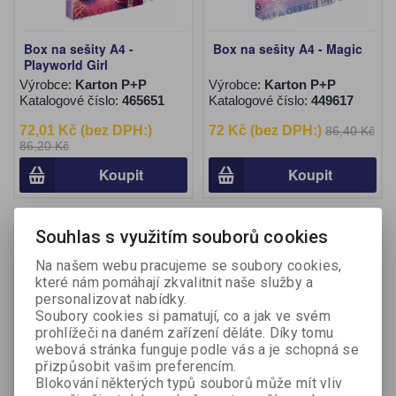
Box na sešity A4 -
Box na sešity A4 - Magic
Playworld Girl
Výrobce:
Karton P+P
Výrobce:
Karton P+P
Katalogové číslo:
465651
Katalogové číslo:
449617
72,01 Kč (bez DPH:)
72 Kč (bez DPH:)
86,40 Kč
86,20 Kč
Koupit
Koupit
Souhlas s využitím souborů cookies
Akce
Akce
Sleva
Sleva
19,90 %
16,50 %
Na našem webu pracujeme se soubory cookies,
které nám pomáhají zkvalitnit naše služby a
personalizovat nabídky.
Soubory cookies si pamatují, co a jak ve svém
prohlížeči na daném zařízení děláte. Díky tomu
webová stránka funguje podle vás a je schopná se
přizpůsobit vašim preferencím.
Blokování některých typů souborů může mít vliv