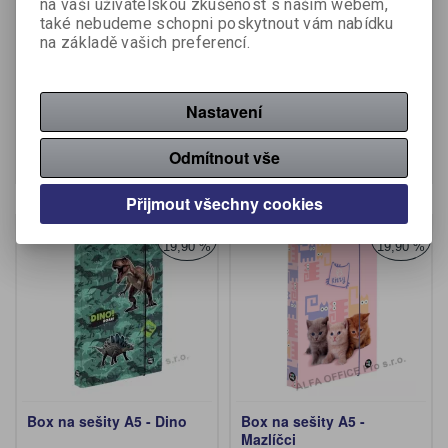
na vaši uživatelskou zkušenost s naším webem,
Box na sešity A4 - Dino
Box na sešity A4 - Pegas
také nebudeme schopni poskytnout vám nabídku
II.
na základě vašich preferencí.
Výrobce:
Karton P+P
Výrobce:
Karton P+P
Katalogové číslo:
465653
Katalogové číslo:
465655
69,01 Kč (bez DPH:)
72,01 Kč (bez DPH:)
Nastavení
86,20 Kč
86,20 Kč
Koupit
Koupit
Odmítnout vše
Přijmout všechny cookies
Akce
Akce
Sleva
Sleva
19,90 %
19,90 %
Box na sešity A5 - Dino
Box na sešity A5 -
Mazlíčci