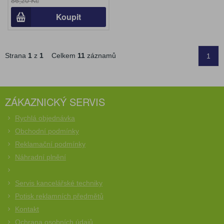
86,20 Kč
Koupit
Strana
1
z
1
Celkem
11
záznamů
1
ZÁKAZNICKÝ SERVIS
Rychlá objednávka
Obchodní podmínky
Reklamační podmínky
Náhradní plnění
Servis kancelářské techniky
Potisk reklamních předmětů
Kontakt
Ochrana osobních údajů