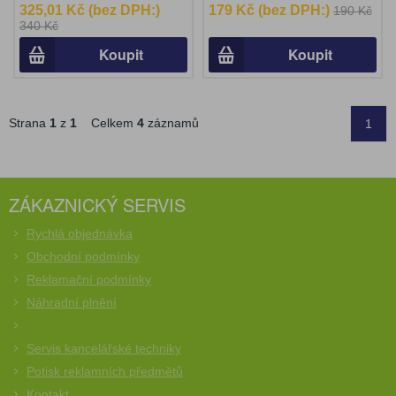
325,01 Kč (bez DPH:)
179 Kč (bez DPH:)
190 Kč
340 Kč
Koupit
Koupit
Strana
1
z
1
Celkem
4
záznamů
1
ZÁKAZNICKÝ SERVIS
Rychlá objednávka
Obchodní podmínky
Reklamační podmínky
Náhradní plnění
Servis kancelářské techniky
Potisk reklamních předmětů
Kontakt