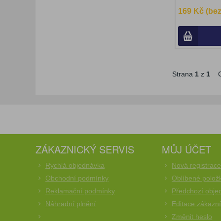
169 Kč (be
Strana
1
z
1
C
ZÁKAZNICKÝ SERVIS
MŮJ ÚČET
Rychlá objednávka
Nová registrac
Obchodní podmínky
Oblíbené polož
Reklamační podmínky
Předchozí obje
Náhradní plnění
Editace zákazn
Změnit heslo