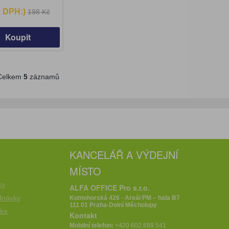
z DPH:)
198 Kč
Koupit
elkem
5
záznamů
KANCELÁŘ A VÝDEJNÍ
MÍSTO
e
ky
ALFA OFFICE Pro s.r.o.
dnávky
Kutnohorská 426 - Areál PM – hala B7
111 01 Praha-Dolní Měcholupy
íka
Kontakt
Mobilní telefon:
+420 602 689 541