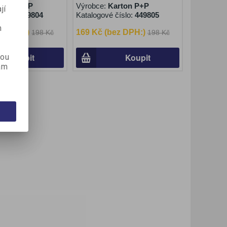
arton P+P
Výrobce:
Karton P+P
jí
číslo:
449804
Katalogové číslo:
449805
m
ez DPH:)
169 Kč (bez DPH:)
198 Kč
198 Kč
Koupit
Koupit
kou
ám