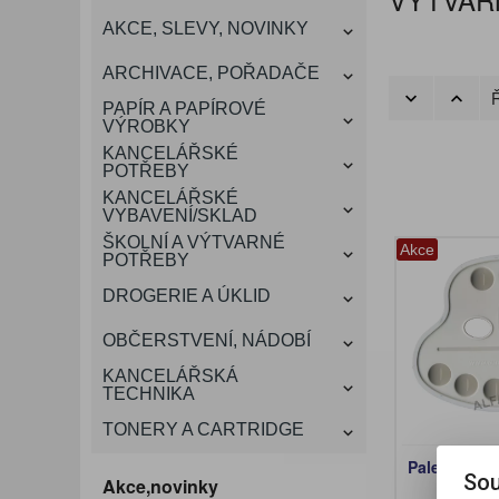
KANCELÁŘSKÝ
AKCE, SLEVY, NOVINKY
VÁNOCE
ROZDRUŽOVAČE
OBÁLKY
KONFERENČNÍ SPISOVKY
KRESLENÍ A MALOVÁNÍ
DEZINFEKCE-OCHRANA
KONVICE A DŽBÁNY
LAMINACE
NÁBYTEK
ARCHIVACE, POŘADAČE
OCHRANNÉ PRACOVNÍ
Ř
DÁRKOVÉ POTŘEBY
VIZITKY A JMENOVKY
TISKOPISY
NŮŽKY A NOŽE
PROSTŘEDKY NA PRANÍ
SLADKÉ POTRAVINY
ŠTÍTKOVAČE
PAPÍR A PAPÍROVÉ
POMŮCKY
VÝROBKY
KANCELÁŘSKÉ
TAŠKY, KUFRY, AKTOVKY
POTŘEBY
SMART DOPLŇKY
TABULE, NÁSTĚNKY
A OBALY
KANCELÁŘSKÉ
VYBAVENÍ/SKLAD
ŠKOLNÍ A VÝTVARNÉ
Akce
POTŘEBY
DROGERIE A ÚKLID
OBČERSTVENÍ, NÁDOBÍ
KANCELÁŘSKÁ
TECHNIKA
TONERY A CARTRIDGE
Paleta plast
Sou
Akce,novinky