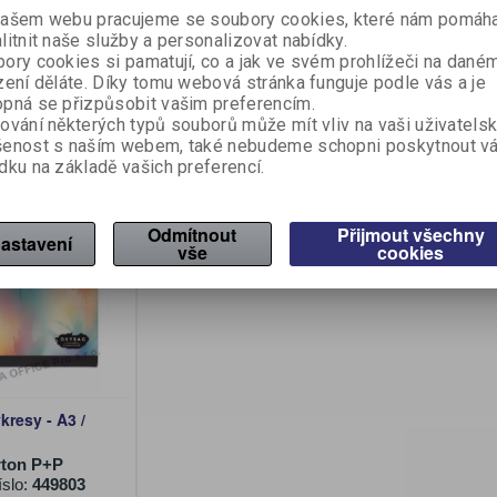
íslo:
376140
Katalogové číslo:
376141
Výrobce:
K
ašem webu pracujeme se soubory cookies, které nám pomáha
Katalogové 
litnit naše služby a personalizovat nabídky.
ory cookies si pamatují, co a jak ve svém prohlížeči na dané
 DPH:)
18,01 Kč (bez DPH:)
169 Kč (b
24 Kč
zení děláte. Díky tomu webová stránka funguje podle vás a je
24,50 Kč
pná se přizpůsobit vašim preferencím.
Koupit
Koupit
ování některých typů souborů může mít vliv na vaši uživatels
šenost s naším webem, také nebudeme schopni poskytnout v
dku na základě vašich preferencí.
Sleva
14,60 %
Odmítnout
Přijmout všechny
astavení
vše
cookies
kresy - A3 /
ton P+P
íslo:
449803