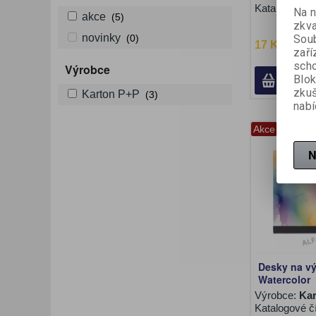
Katalogové č
Na n
akce
(5)
zkva
novinky
Soub
(0)
17 Kč (bez
zaří
scho
Výrobce
Blok
zku
Karton P+P
(3)
nabí
Akce
N
Desky na vý
Watercolor
Výrobce:
Kar
Katalogové č