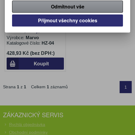
Odmítnout vše
Podsvícený stojan na
Přijmout všechny cookies
sluchátka HZ-04, 4x USB
3.0 HUB, černý, Marvo
Výrobce:
Marvo
Katalogové číslo:
HZ-04
428,93 Kč (bez DPH:)
Koupit
Strana
1
z
1
Celkem
1
záznamů
1
ZÁKAZNICKÝ SERVIS
Rychlá objednávka
Obchodní podmínky