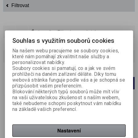
Filtrovat
Řadit podle:
(Příznaku novinka)
Souhlas s využitím souborů cookies
Katalog
Ceník
Na našem webu pracujeme se soubory cookies,
které nám pomáhají zkvalitnit naše služby a
Strana
1
z
1
Celkem
1
záznamů
personalizovat nabídky.
Soubory cookies si pamatují, co a jak ve svém
Počet na stránku
20
40
60
prohlížeči na daném zařízení děláte. Díky tomu
webová stránka funguje podle vás a je schopná se
1
přizpůsobit vašim preferencím.
Blokování některých typů souborů může mít vliv
na vaši uživatelskou zkušenost s naším webem,
Akce
také nebudeme schopni poskytnout vám nabídku
na základě vašich preferencí.
Nastavení