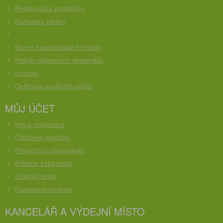
Reklamační podmínky
Náhradní plnění
Servis kancelářské techniky
Potisk reklamních předmětů
Kontakt
Ochrana osobních údajů
MŮJ ÚČET
Nová registrace
Oblíbené položky
Předchozí objednávky
Editace zákazníka
Změnit heslo
Nastavení cookies
KANCELÁŘ A VÝDEJNÍ MÍSTO