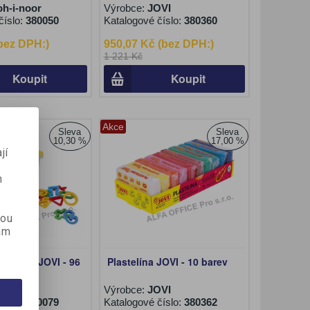
h-i-noor
Výrobce:
JOVI
číslo:
380050
Katalogové číslo:
380360
(bez DPH:)
950,07 Kč (bez DPH:)
1 221 Kč
Koupit
Koupit
Akce
Sleva
Sleva
10,30 %
17,00 %
í
jí
m
kou
ám
jovátek JOVI - 96
Plastelína JOVI - 10 barev
OVI
Výrobce:
JOVI
číslo:
380079
Katalogové číslo:
380362