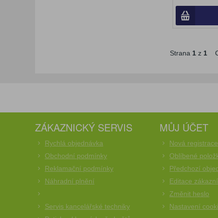
Strana
1
z
1
C
ZÁKAZNICKÝ SERVIS
MŮJ ÚČET
Rychlá objednávka
Nová registrac
Obchodní podmínky
Oblíbené polož
Reklamační podmínky
Předchozí obje
Náhradní plnění
Editace zákazn
Změnit heslo
Servis kancelářské techniky
Nastavení cook