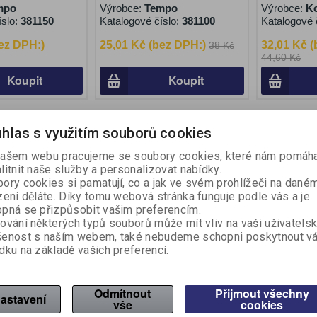
mpo
Výrobce:
Tempo
Výrobce:
Ko
íslo:
381150
Katalogové číslo:
381100
Katalogové 
ez DPH:)
25,01 Kč (bez DPH:)
32,01 Kč 
38 Kč
44,60 Kč
Koupit
Koupit
Akce
Akce
hlas s využitím souborů cookies
Sleva
Sleva
30,00 %
9,90 %
Na objednání
Na objednán
ašem webu pracujeme se soubory cookies, které nám pomáha
litnit naše služby a personalizovat nabídky.
ory cookies si pamatují, co a jak ve svém prohlížeči na dané
zení děláte. Díky tomu webová stránka funguje podle vás a je
pná se přizpůsobit vašim preferencím.
ování některých typů souborů může mít vliv na vaši uživatels
šenost s naším webem, také nebudeme schopni poskytnout v
dku na základě vašich preferencí.
ores - 10 barev /
Plastelína JOVI - 37 x 15 g /
Sada vykra
válečky
ks
Odmítnout
Přijmout všechny
res
Výrobce:
JOVI
Výrobce:
J
astavení
vše
cookies
íslo:
380051
Katalogové číslo:
380067
Katalogové 