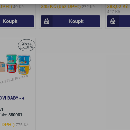
 DPH:)
245 Kč (bez DPH:)
383,02 Kč
40 Kč
272 Kč
427 Kč
Koupit
Koupit
Sleva
16,10 %
JOVI BABY - 4
VI
íslo:
380061
z DPH:)
775 Kč