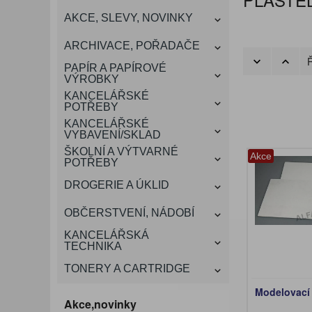
KANCELÁŘSKÝ
AKCE, SLEVY, NOVINKY
VÁNOCE
ROZDRUŽOVAČE
OBÁLKY
KONFERENČNÍ SPISOVKY
KRESLENÍ A MALOVÁNÍ
DEZINFEKCE-OCHRANA
KONVICE A DŽBÁNY
LAMINACE
NÁBYTEK
ARCHIVACE, POŘADAČE
OCHRANNÉ PRACOVNÍ
Ř
DÁRKOVÉ POTŘEBY
VIZITKY A JMENOVKY
TISKOPISY
NŮŽKY A NOŽE
PROSTŘEDKY NA PRANÍ
SLADKÉ POTRAVINY
ŠTÍTKOVAČE
PAPÍR A PAPÍROVÉ
POMŮCKY
VÝROBKY
KANCELÁŘSKÉ
TAŠKY, KUFRY, AKTOVKY
POTŘEBY
SMART DOPLŇKY
TABULE, NÁSTĚNKY
A OBALY
KANCELÁŘSKÉ
VYBAVENÍ/SKLAD
ŠKOLNÍ A VÝTVARNÉ
Akce
POTŘEBY
DROGERIE A ÚKLID
OBČERSTVENÍ, NÁDOBÍ
KANCELÁŘSKÁ
TECHNIKA
TONERY A CARTRIDGE
Modelovací 
Akce,novinky