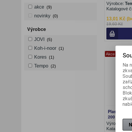
Výrobce:
Te
akce
(9)
Katalogové č
novinky
(0)
13,01 Kč (b
19,60 Kč
Výrobce
JOVI
(5)
Koh-i-noor
(1)
Akce
Sou
Kores
(1)
Na n
Tempo
(2)
zkva
Soub
zaří
scho
Blok
zku
nabí
Plastelína K
200 g
Výrobce:
Ko
N
Katalogové č