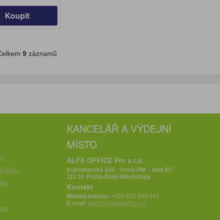
Koupit
elkem
9
záznamů
KANCELÁŘ A VÝDEJNÍ
MÍSTO
e
ky
ALFA OFFICE Pro s.r.o.
dnávky
Kutnohorská 426 - Areál PM – hala B7
111 01 Praha-Dolní Měcholupy
íka
Kontakt
Mobilní telefon:
+420 602 689 541
E-mail:
obchod@alfaoffice.cz
ies