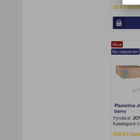
28 Kč (bez
Akce
Na objednání
Plastelína 
barvy
Výrobce:
JO
Katalogové č
650 Kč (be