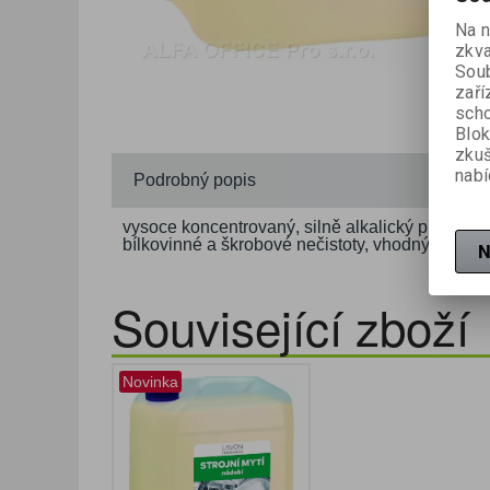
Na n
zkva
Soub
zaří
scho
Blok
zku
nabí
Podrobný popis
vysoce koncentrovaný, silně alkalický prostřed
bílkovinné a škrobové nečistoty, vhodný i pro 
N
Související zboží
Novinka