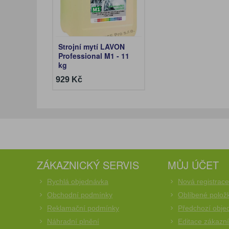
Strojní mytí LAVON
Professional M1 - 11
kg
929 Kč
ZÁKAZNICKÝ SERVIS
MŮJ ÚČET
Rychlá objednávka
Nová registrac
Obchodní podmínky
Oblíbené polož
Reklamační podmínky
Předchozí obje
Náhradní plnění
Editace zákazn