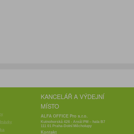
KANCELÁŘ A VÝDEJNÍ
MÍSTO
e
ky
ALFA OFFICE Pro s.r.o.
dnávky
Kutnohorská 426 - Areál PM – hala B7
111 01 Praha-Dolní Měcholupy
íka
Kontakt