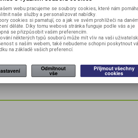
ašem webu pracujeme se soubory cookies, které nám pomáha
litnit naše služby a personalizovat nabídky.
ory cookies si pamatují, co a jak ve svém prohlížeči na dané
zení děláte. Díky tomu webová stránka funguje podle vás a je
pná se přizpůsobit vašim preferencím.
ování některých typů souborů může mít vliv na vaši uživatels
šenost s naším webem, také nebudeme schopni poskytnout v
dku na základě vašich preferencí.
Dotaz na výrobek
Dop
ek pro všechny druhy profesionálních myček, vhodný pro veškeré
Odmítnout
Přijmout všechny
tvrdou vodu, zabraňuje usazování minerálních usazenin v myčce 
astavení
vše
cookies