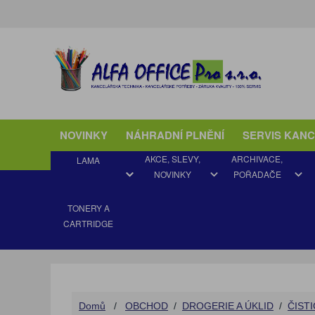
NOVINKY
NÁHRADNÍ PLNĚNÍ
SERVIS KAN
AKCE, SLEVY,
ARCHIVACE,
LAMA
NOVINKY
POŘADAČE
TONERY A
CARTRIDGE
AKCE JARO
ARCHIVAČNÍ VYBAVENÍ
BLOKY
DIÁŘE ADK a FILOFAX
BALICÍ MATERIÁL
DO AKTOVKY
AUTODOPLŇKY
AQUAMATY
DETEKTOR PADĚLKŮ
ORIGINÁLNÍ
Domů
/
OBCHOD
/
DROGERIE A ÚKLID
/
ČIST