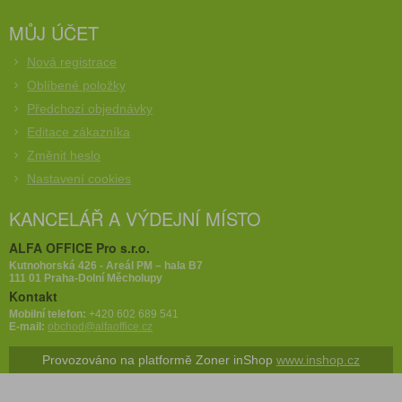
MŮJ ÚČET
Nová registrace
Oblíbené položky
Předchozí objednávky
Editace zákazníka
Změnit heslo
Nastavení cookies
KANCELÁŘ A VÝDEJNÍ MÍSTO
ALFA OFFICE Pro s.r.o.
Kutnohorská 426 - Areál PM – hala B7
111 01 Praha-Dolní Měcholupy
Kontakt
Mobilní telefon:
+420 602 689 541
E-mail:
obchod@alfaoffice.cz
Provozováno na platformě Zoner inShop
www.inshop.cz