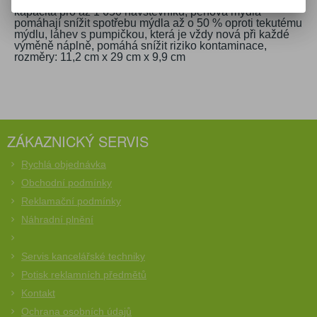
jeden milion stisknutí (na základě testu odolnosti),
kapacita pro až 1 650 návštěvníků, pěnová mýdla
pomáhají snížit spotřebu mýdla až o 50 % oproti tekutému
mýdlu, láhev s pumpičkou, která je vždy nová při každé
výměně náplně, pomáhá snížit riziko kontaminace,
rozměry: 11,2 cm x 29 cm x 9,9 cm
ZÁKAZNICKÝ SERVIS
Rychlá objednávka
Obchodní podmínky
Reklamační podmínky
Náhradní plnění
Servis kancelářské techniky
Potisk reklamních předmětů
Kontakt
Ochrana osobních údajů