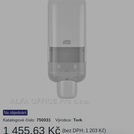
Na objednání
Katalogové číslo:
750031
Výrobce:
Tork
1 455,63 Kč
(bez DPH:
1 203 Kč
)