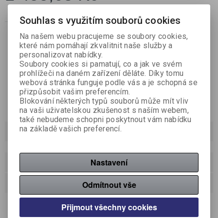

Souhlas s využitím souborů cookies
Koupit
ks

Na našem webu pracujeme se soubory cookies,
které nám pomáhají zkvalitnit naše služby a
Porovnat
Přidat do oblíbených
Tisk
personalizovat nabídky.
Soubory cookies si pamatují, co a jak ve svém
prohlížeči na daném zařízení děláte. Díky tomu
webová stránka funguje podle vás a je schopná se
přizpůsobit vašim preferencím.
Blokování některých typů souborů může mít vliv
na vaši uživatelskou zkušenost s naším webem,
také nebudeme schopni poskytnout vám nabídku
na základě vašich preferencí.
Podrobný popis
Dotaz na výrobek
Nastavení
Doporučit výrobek
Odmítnout vše
kompatibilní s kapalinovými, pěnovými a gelovými
Přijmout všechny cookies
náplněmi, variabilní velikost dávky, testováno na více než