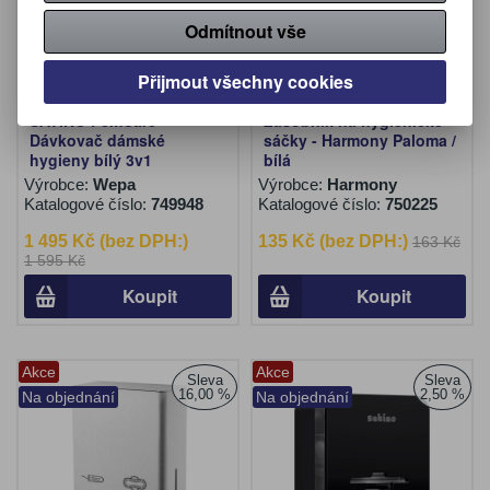
Odmítnout vše
Přijmout všechny cookies
SATINO FemCare
Zásobník na hygienické
Dávkovač dámské
sáčky - Harmony Paloma /
hygieny bílý 3v1
bílá
Výrobce:
Wepa
Výrobce:
Harmony
Katalogové číslo:
749948
Katalogové číslo:
750225
1 495 Kč (bez DPH:)
135 Kč (bez DPH:)
163 Kč
1 595 Kč
Koupit
Koupit
Akce
Akce
Sleva
Sleva
16,00 %
2,50 %
Na objednání
Na objednání