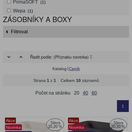
PrimaSOFT
(1)
Wepa
(1)
ZÁSOBNÍKY A BOXY
Filtrovat
Řadit podle:
(Příznaku novinka)
Katalog
Ceník
Strana
1
z
1
Celkem
10
záznamů
Počet na stránku
20
40
60
1
Akce
Akce
Sleva
Sleva
20,20 %
20,20 %
Novinka
Novinka