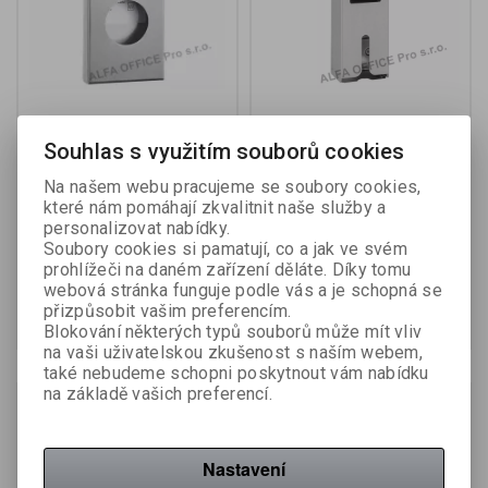
Zásobník na hygienické
Zásobník na hygienické
Souhlas s využitím souborů cookies
sáčky - Merida STELLA /
vložky a tampony STELLA
mat nerez
- nerez
Na našem webu pracujeme se soubory cookies,
které nám pomáhají zkvalitnit naše služby a
Katalogové číslo:
750010
Výrobce:
Merida
personalizovat nabídky.
Katalogové číslo:
749947
Soubory cookies si pamatují, co a jak ve svém
848,98 Kč (bez DPH:)
2 190,04 Kč (bez DPH:)
prohlížeči na daném zařízení děláte. Díky tomu
1 009 Kč
2 742 Kč
webová stránka funguje podle vás a je schopná se
přizpůsobit vašim preferencím.
Koupit
Koupit
Blokování některých typů souborů může mít vliv
na vaši uživatelskou zkušenost s naším webem,
také nebudeme schopni poskytnout vám nabídku
na základě vašich preferencí.
Akce
Akce
Sleva
Sleva
6,30 %
17,20 %
Na objednání
Nastavení