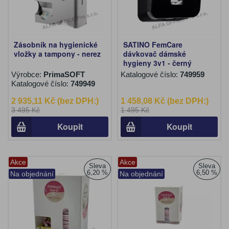
Zásobník na hygienické
SATINO FemCare
vložky a tampony - nerez
dávkovač dámské
hygieny 3v1 - černý
Výrobce:
PrimaSOFT
Katalogové číslo:
749959
Katalogové číslo:
749949
2 935,11 Kč (bez DPH:)
1 458,08 Kč (bez DPH:)
3 495 Kč
1 495 Kč
Koupit
Koupit
Akce
Akce
Sleva
Sleva
6,20 %
6,50 %
Na objednání
Na objednání