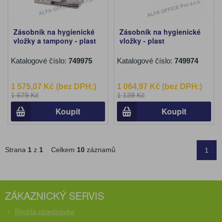
Zásobník na hygienické
Zásobník na hygienické
vložky a tampony - plast
vložky - plast
Katalogové číslo:
749975
Katalogové číslo:
749974
1 575,07 Kč (bez DPH:)
1 064,97 Kč (bez DPH:)
1 679 Kč
1 139 Kč
Koupit
Koupit
Strana
1
z
1
Celkem
10
záznamů
1
ZÁKAZNICKÝ SERVIS
Rychlá objednávka