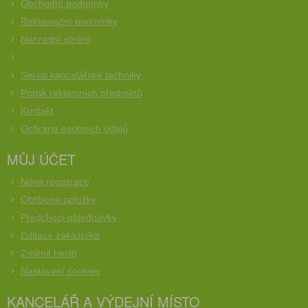
Obchodní podmínky
Reklamační podmínky
Náhradní plnění
Servis kancelářské techniky
Potisk reklamních předmětů
Kontakt
Ochrana osobních údajů
MŮJ ÚČET
Nová registrace
Oblíbené položky
Předchozí objednávky
Editace zákazníka
Změnit heslo
Nastavení cookies
KANCELÁŘ A VÝDEJNÍ MÍSTO