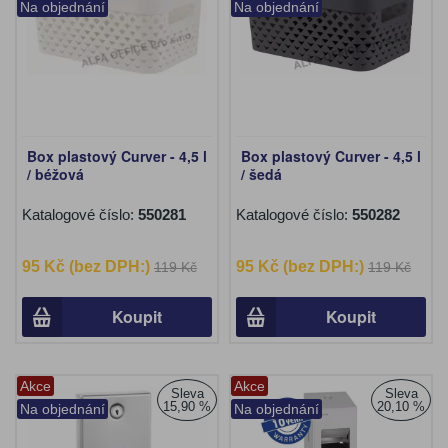
Na objednání
Na objednání
Box plastový Curver - 4,5 l
Box plastový Curver - 4,5 l
/ béžová
/ šedá
Katalogové číslo:
550281
Katalogové číslo:
550282
95 Kč (bez DPH:)
95 Kč (bez DPH:)
119 Kč
119 Kč
Koupit
Koupit
Akce
Akce
Sleva
Sleva
15,90 %
20,10 %
Na objednání
Na objednání