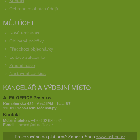
Kontakt
Ochrana osobních údajů
MŮJ ÚČET
Nová registrace
Oblíbené položky
Předchozí objednávky
Editace zákazníka
Změnit heslo
Nastavení cookies
KANCELÁŘ A VÝDEJNÍ MÍSTO
ALFA OFFICE Pro s.r.o.
Kutnohorská 426 - Areál PM – hala B7
111 01 Praha-Dolní Měcholupy
Kontakt
Mobilní telefon:
+420 602 689 541
E-mail:
obchod@alfaoffice.cz
Provozováno na platformě Zoner inShop
www.inshop.cz