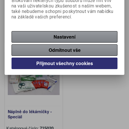
Blokování některých typů souborů může mít vliv
nástěnná - bílá / 45 x 35 x
Standard
na vaši uživatelskou zkušenost s naším webem,
15 cm / prázdná
také nebudeme schopni poskytnout vám nabídku
Katalogové číslo:
714931
Katalogové číslo:
715010
na základě vašich preferencí.
2 150 Kč (bez DPH:)
890 Kč (bez DPH:)
Koupit
Koupit
Nastavení
Odmítnout vše
Na objednání
Přijmout všechny cookies
Náplně do lékárničky -
Speciál
Katalogové číslo:
715020