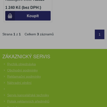
1 240 Kč (bez DPH:)
Koupit
Strana
1
z
1
Celkem
3
záznamů
1
ZÁKAZNICKÝ SERVIS
Rychlá objednávka
Obchodní podmínky
Reklamační podmínky
Náhradní plnění
Servis kancelářské techniky
Potisk reklamních předmětů