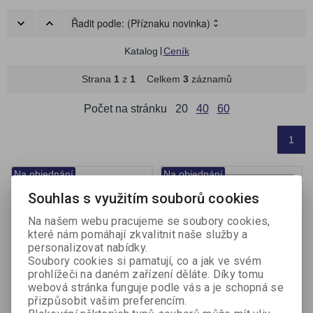
Řadit podle:
(Příznaku novinka)
Katalog
Ceník
Strana
1
z
1
Celkem
3
záznamů
Počet na stránku
20
40
60
1
Na objednání
Na objednání
Souhlas s využitím souborů cookies
Na našem webu pracujeme se soubory cookies,
které nám pomáhají zkvalitnit naše služby a
personalizovat nabídky.
Soubory cookies si pamatují, co a jak ve svém
prohlížeči na daném zařízení děláte. Díky tomu
webová stránka funguje podle vás a je schopná se
přizpůsobit vašim preferencím.
Lékárnička kovová
Náplně do lékárničky -