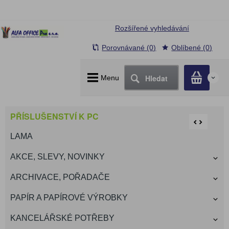
Rozšířené vyhledávání
Porovnávané (0)
Oblíbené (0)
Hledat
Menu
0
PŘÍSLUŠENSTVÍ K PC
LAMA
AKCE, SLEVY, NOVINKY
ARCHIVACE, POŘADAČE
PAPÍR A PAPÍROVÉ VÝROBKY
KANCELÁŘSKÉ POTŘEBY