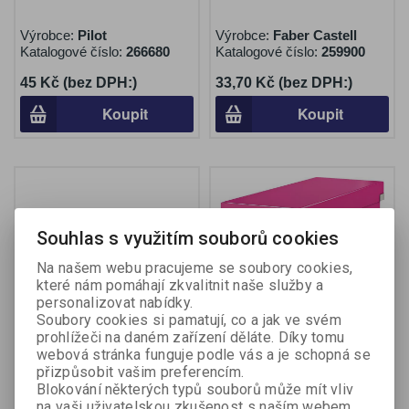
Výrobce:
Pilot
Výrobce:
Faber Castell
Katalogové číslo:
266680
Katalogové číslo:
259900
45 Kč (bez DPH:)
33,70 Kč (bez DPH:)
Koupit
Koupit
Souhlas s využitím souborů cookies
Na našem webu pracujeme se soubory cookies,
které nám pomáhají zkvalitnit naše služby a
personalizovat nabídky.
Soubory cookies si pamatují, co a jak ve svém
prohlížeči na daném zařízení děláte. Díky tomu
webová stránka funguje podle vás a je schopná se
Popisovač Kores K-Marker
Krabice Leitz Click &
CD / DVD - černá
Store - na CD / růžová
přizpůsobit vašim preferencím.
Blokování některých typů souborů může mít vliv
na vaši uživatelskou zkušenost s naším webem,