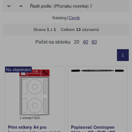
Řadit podle:
(Příznaku novinka)
Katalog
Ceník
Strana
1
z
1
Celkem
13
záznamů
Počet na stránku
20
40
60
1
Na objednání
Print etikety A4 pro
Popisovač Centropen