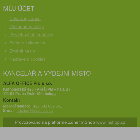
MŮJ ÚČET
Nová registrace
Oblíbené položky
Předchozí objednávky
Editace zákazníka
Změnit heslo
Nastavení cookies
KANCELÁŘ A VÝDEJNÍ MÍSTO
ALFA OFFICE Pro s.r.o.
Kutnohorská 426 - Areál PM – hala B7
111 01 Praha-Dolní Měcholupy
Kontakt
Mobilní telefon:
+420 602 689 541
E-mail:
obchod@alfaoffice.cz
Provozováno na platformě Zoner inShop
www.inshop.cz