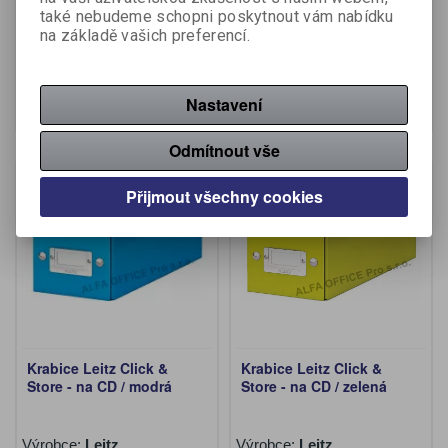
také nebudeme schopni poskytnout vám nabídku
Katalogové číslo:
254120
Výrobce:
Leitz
na základě vašich preferencí.
Katalogové číslo:
398150
15,60 Kč (bez DPH:)
252 Kč (bez DPH:)
Koupit
Koupit
Nastavení
Odmítnout vše
Přijmout všechny cookies
Krabice Leitz Click &
Krabice Leitz Click &
Store - na CD / modrá
Store - na CD / zelená
Výrobce:
Leitz
Výrobce:
Leitz