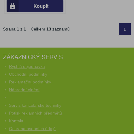
Koupit
Strana
1
z
1
Celkem
13
záznamů
1
ZÁKAZNICKÝ SERVIS
Rychlá objednávka
Obchodní podmínky
Reklamační podmínky
Náhradní plnění
Servis kancelářské techniky
Potisk reklamních předmětů
Kontakt
Ochrana osobních údajů