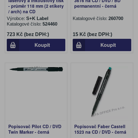
laserový a inkoustový tisk
3616 na CD / DVD / BD
- průměr 118 mm (2 etikety
permanentní - černá
/ arch) na CD
Výrobce:
S+K Label
Katalogové číslo:
260700
Katalogové číslo:
524460
723 Kč (bez DPH:)
15 Kč (bez DPH:)
Koupit
Koupit
Popisovač Pilot CD / DVD
Popisovač Faber Castell
Twin Marker - černá
1523 na CD / DVD - černá