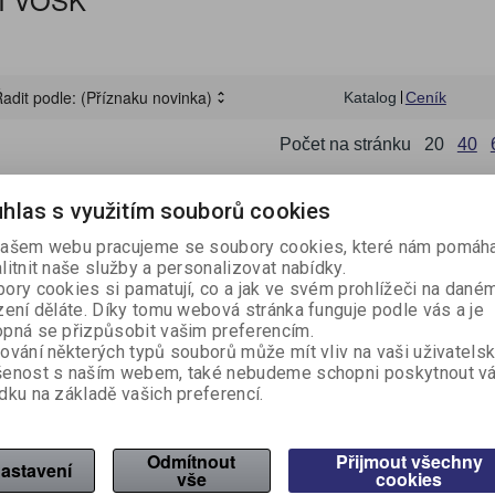
KUCHYŇSKÉ NÁŘADÍ A
REGISTRAČNÍ
SPISOVKY A SPISO
LEPIDLA A OPRAVN
OSVĚŽOVAČE, VŮNĚ
ECO produkty
RYCHLOVAZAČE
PAPÍR
LEPICÍ PÁSKY
LAMPIČKY A HODINY
ŠKOLNÍ VÝBAVA
HYGIENICKÉ POTŘEBY
MNOŽSTEVNÍ SLEV
PÁSKY DO POKLAD
LÉKÁRNY A NÁPLA
VÝTVARNÁ VÝCHO
NÁDOBÍ
ŘEZAČKY
POMŮCKY
POKLADNY
DESKY
PROSTŘEDKY
SVÍČKY
ZÁVĚSNÉ A ZAKLÁDACÍ
PREZENTAČNÍ STOJANY,
OCLEAN SONICKÉ
TERMOSKY A
adit podle:
(Příznaku novinka)
Katalog
Ceník
HOME-OFFICE
ZÁZNAMNÍ KOSTKY
PSACÍ POTŘEBY
ÚKLIDOVÉ VYBAVENÍ
SLANÉ POTRAVINY
TERMOVAZBA
RAZÍTKA
PŘÍSLUŠENSTVÍ K 
ZÁSOBNÍKY
OBALY
RÁMY A KAPSY
KARTÁČKY
TERMOHRNKY
Počet na stránku
20
40
GAME ZONA
VYBAVENÍ SKLADU
ZAHRADA A NÁŘAD
hlas s využitím souborů cookies
ašem webu pracujeme se soubory cookies, které nám pomáha
litnit naše služby a personalizovat nabídky.
ory cookies si pamatují, co a jak ve svém prohlížeči na dané
zení děláte. Díky tomu webová stránka funguje podle vás a je
pná se přizpůsobit vašim preferencím.
ování některých typů souborů může mít vliv na vaši uživatels
šenost s naším webem, také nebudeme schopni poskytnout v
dku na základě vašich preferencí.
 - poštovní / 10
Odmítnout
Přijmout všechny
íslo:
380800
astavení
vše
cookies