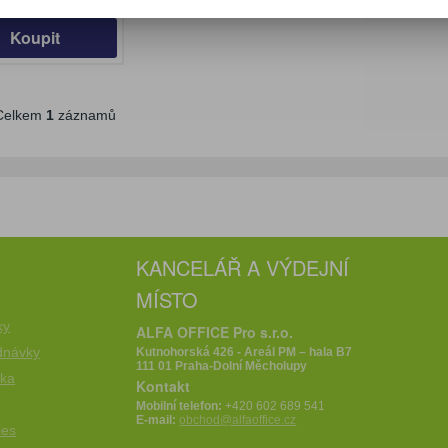
z DPH:)
Koupit
elkem
1
záznamů
KANCELÁŘ A VÝDEJNÍ
MÍSTO
e
ky
ALFA OFFICE Pro s.r.o.
dnávky
Kutnohorská 426 - Areál PM – hala B7
111 01 Praha-Dolní Měcholupy
íka
Kontakt
Mobilní telefon:
+420 602 689 541
E-mail:
obchod@alfaoffice.cz
ies