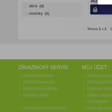
363 Kč (be
akce
(0)
novinky
(0)
Strana
1
z
1
C
ZÁKAZNICKÝ SERVIS
MŮJ ÚČET
Rychlá objednávka
Nová registrac
Obchodní podmínky
Oblíbené polož
Reklamační podmínky
Předchozí obje
Náhradní plnění
Editace zákazn
Změnit heslo
Servis kancelářské techniky
Nastavení cook