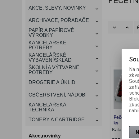
KANCELÁŘSKÝ
AKCE, SLEVY, NOVINKY
VÁNOCE
ROZDRUŽOVAČE
OBÁLKY
KONFERENČNÍ SPISOVKY
KRESLENÍ A MALOVÁNÍ
DEZINFEKCE-OCHRANA
KONVICE A DŽBÁNY
LAMINACE
NÁBYTEK
ARCHIVACE, POŘADAČE
OCHRANNÉ PRACOVNÍ
Ř
DÁRKOVÉ POTŘEBY
VIZITKY A JMENOVKY
TISKOPISY
NŮŽKY A NOŽE
PROSTŘEDKY NA PRANÍ
SLADKÉ POTRAVINY
ŠTÍTKOVAČE
PAPÍR A PAPÍROVÉ
POMŮCKY
VÝROBKY
KANCELÁŘSKÉ
TAŠKY, KUFRY, AKTOVKY
POTŘEBY
SMART DOPLŇKY
TABULE, NÁSTĚNKY
A OBALY
KANCELÁŘSKÉ
Sou
VYBAVENÍ/SKLAD
ŠKOLNÍ A VÝTVARNÉ
Na n
POTŘEBY
zkva
Soub
DROGERIE A ÚKLID
zaří
scho
OBČERSTVENÍ, NÁDOBÍ
Blok
zku
KANCELÁŘSKÁ
TECHNIKA
nabí
Pečetní vosk
TONERY A CARTRIDGE
ks
Katalogové č
N
Akce,novinky