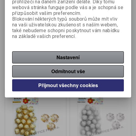
prohlížeči na daném zařízení děláte. Díky tomu
webová stránka funguje podle vás a je schopná se
přizpůsobit vašim preferencím.
Blokování některých typů souborů může mít vliv
Polystyrénové koule APLI
Kuličky POM-POM APLI
na vaši uživatelskou zkušenost s naším webem,
Jumbo / mix velikostí /
JUMBO se třpytkami /mix
také nebudeme schopni poskytnout vám nabídku
100 ks
velikostí / 400 ks
na základě vašich preferencí.
Výrobce:
APLI
Výrobce:
APLI
Katalogové číslo:
037919
Katalogové číslo:
037927
198 Kč (bez DPH:)
344 Kč (bez DPH:)
Nastavení
Koupit
Koupit
Odmítnout vše
Přijmout všechny cookies