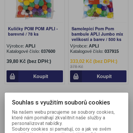
Kuličky POM POM APLI -
Samolepicí Pom Pom
barevné / 78 ks
bambule APLI Jumbo mix
velikostí a barev / 500 ks
Výrobce:
APLI
Výrobce:
APLI
Katalogové číslo:
037600
Katalogové číslo:
037915
39,80 Kč (bez DPH:)
333,02 Kč (bez DPH:)
378 Kč
Koupit
Koupit
Na objednání
Souhlas s využitím souborů cookies
Na našem webu pracujeme se soubory cookies,
které nám pomáhají zkvalitnit naše služby a
personalizovat nabídky.
Soubory cookies si pamatují, co a jak ve svém