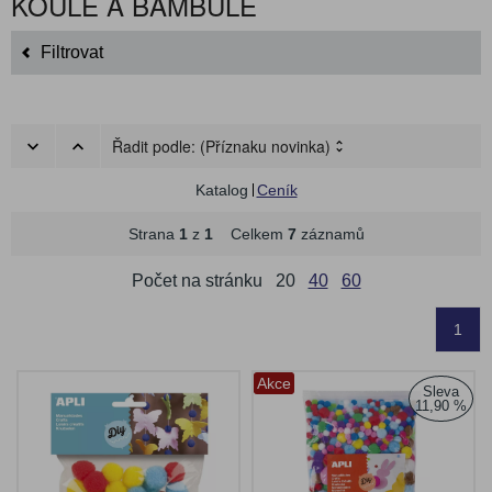
KOULE A BAMBULE
Filtrovat
Řadit podle:
(Příznaku novinka)
Katalog
Ceník
Strana
1
z
1
Celkem
7
záznamů
Počet na stránku
20
40
60
1
Akce
Sleva
11,90 %