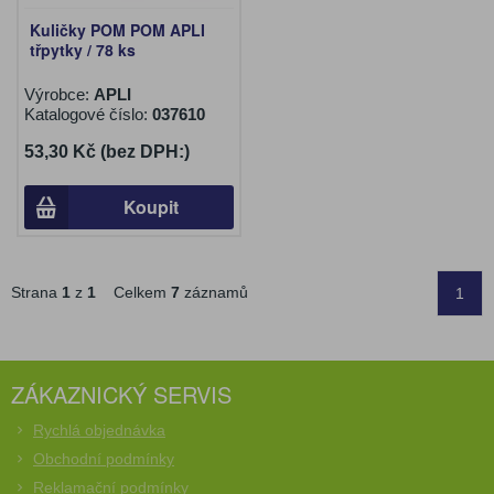
Kuličky POM POM APLI
třpytky / 78 ks
Výrobce:
APLI
Katalogové číslo:
037610
53,30 Kč (bez DPH:)
Koupit
Strana
1
z
1
Celkem
7
záznamů
1
ZÁKAZNICKÝ SERVIS
Rychlá objednávka
Obchodní podmínky
Reklamační podmínky