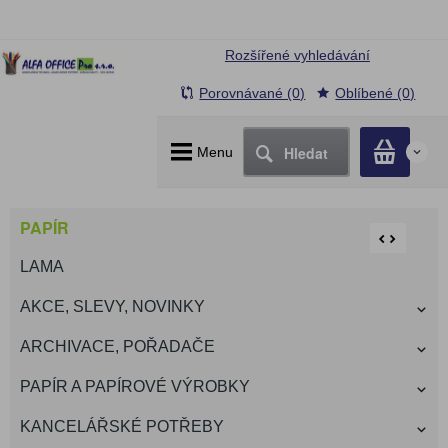
Rozšířené vyhledávání
Porovnávané (0)
Oblíbené (0)
Hledat
Menu
0
PAPÍR
LAMA
AKCE, SLEVY, NOVINKY
ARCHIVACE, POŘADAČE
PAPÍR A PAPÍROVÉ VÝROBKY
KANCELÁŘSKÉ POTŘEBY