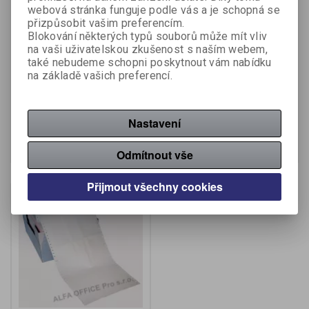
webová stránka funguje podle vás a je schopná se
přizpůsobit vašim preferencím.
Blokování některých typů souborů může mít vliv
Tabelační papír - 24 cm 1
Tabelační papír - 24 cm 1
na vaši uživatelskou zkušenost s naším webem,
+ 1 kopie / 1000 listů v
+ 2 kopie / 750 listů v
také nebudeme schopni poskytnout vám nabídku
kartonu
kartonu
na základě vašich preferencí.
Výrobce:
Krpa Form
Katalogové číslo:
048620
Katalogové číslo:
048610
936 Kč (bez DPH:)
1 571 Kč (bez DPH:)
Nastavení
Koupit
Koupit
Odmítnout vše
Přijmout všechny cookies