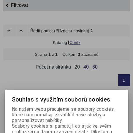
Filtrovat
Řadit podle:
(Příznaku novinka)
Katalog
Ceník
Strana
1
z
1
Celkem
3
záznamů
Počet na stránku
20
40
60
1
Souhlas s využitím souborů cookies
Na našem webu pracujeme se soubory cookies,
které nám pomáhají zkvalitnit naše služby a
personalizovat nabídky.
Soubory cookies si pamatují, co a jak ve svém
prohlížeči na daném zařízení děláte. Díky tomu