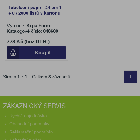
Tabelační papír - 24 cm 1
+ 0 / 2000 listů v kartonu
Výrobce:
Krpa Form
Katalogové číslo:
048600
778 Kč (bez DPH:)
Koupit
Strana
1
z
1
Celkem
3
záznamů
1
ZÁKAZNICKÝ SERVIS
Rychlá objednávka
Obchodní podmínky
Reklamační podmínky