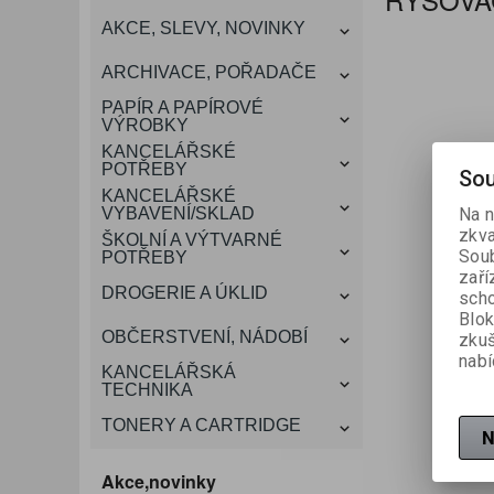
KANCELÁŘSKÝ
AKCE, SLEVY, NOVINKY
VÁNOCE
ROZDRUŽOVAČE
OBÁLKY
KONFERENČNÍ SPISOVKY
KRESLENÍ A MALOVÁNÍ
DEZINFEKCE-OCHRANA
KONVICE A DŽBÁNY
LAMINACE
NÁBYTEK
ARCHIVACE, POŘADAČE
OCHRANNÉ PRACOVNÍ
DÁRKOVÉ POTŘEBY
VIZITKY A JMENOVKY
TISKOPISY
NŮŽKY A NOŽE
PROSTŘEDKY NA PRANÍ
SLADKÉ POTRAVINY
ŠTÍTKOVAČE
PAPÍR A PAPÍROVÉ
POMŮCKY
VÝROBKY
KANCELÁŘSKÉ
TAŠKY, KUFRY, AKTOVKY
POTŘEBY
SMART DOPLŇKY
TABULE, NÁSTĚNKY
Sou
A OBALY
KANCELÁŘSKÉ
VYBAVENÍ/SKLAD
Na n
zkva
ŠKOLNÍ A VÝTVARNÉ
Soub
POTŘEBY
zaří
DROGERIE A ÚKLID
scho
Blok
OBČERSTVENÍ, NÁDOBÍ
zku
nabí
KANCELÁŘSKÁ
TECHNIKA
TONERY A CARTRIDGE
N
Akce,novinky