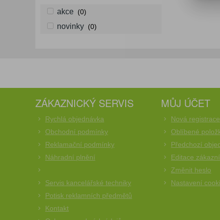
akce
(0)
novinky
(0)
ZÁKAZNICKÝ SERVIS
MŮJ ÚČET
Rychlá objednávka
Nová registrac
Obchodní podmínky
Oblíbené polož
Reklamační podmínky
Předchozí obje
Náhradní plnění
Editace zákazn
Změnit heslo
Servis kancelářské techniky
Nastavení cook
Potisk reklamních předmětů
Kontakt