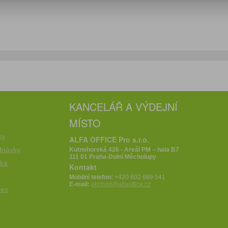
KANCELÁŘ A VÝDEJNÍ
MÍSTO
e
ky
ALFA OFFICE Pro s.r.o.
dnávky
Kutnohorská 426 - Areál PM – hala B7
111 01 Praha-Dolní Měcholupy
íka
Kontakt
Mobilní telefon:
+420 602 689 541
E-mail:
obchod@alfaoffice.cz
ies