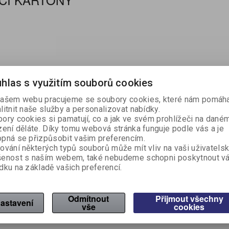
KUCHYŇSKÉ NÁŘADÍ A
REGISTRAČNÍ
SPISOVKY A SPISO
LEPIDLA A OPRAVN
OSVĚŽOVAČE, VŮNĚ
ECO produkty
RYCHLOVAZAČE
PAPÍR
LEPICÍ PÁSKY
LAMPIČKY A HODINY
ŠKOLNÍ VÝBAVA
HYGIENICKÉ POTŘEBY
MNOŽSTEVNÍ SLEV
PÁSKY DO POKLAD
LÉKÁRNY A NÁPLA
VÝTVARNÁ VÝCHO
NÁDOBÍ
ŘEZAČKY
POMŮCKY
POKLADNY
DESKY
PROSTŘEDKY
SVÍČKY
ZÁVĚSNÉ A ZAKLÁDACÍ
PREZENTAČNÍ STOJANY,
OCLEAN SONICKÉ
TERMOSKY A
HOME-OFFICE
ZÁZNAMNÍ KOSTKY
PSACÍ POTŘEBY
ÚKLIDOVÉ VYBAVENÍ
SLANÉ POTRAVINY
TERMOVAZBA
RAZÍTKA
PŘÍSLUŠENSTVÍ K 
ZÁSOBNÍKY
OBALY
RÁMY A KAPSY
KARTÁČKY
TERMOHRNKY
GAME ZONA
VYBAVENÍ SKLADU
ZAHRADA A NÁŘAD
hlas s využitím souborů cookies
ašem webu pracujeme se soubory cookies, které nám pomáha
litnit naše služby a personalizovat nabídky.
ory cookies si pamatují, co a jak ve svém prohlížeči na dané
zení děláte. Díky tomu webová stránka funguje podle vás a je
pná se přizpůsobit vašim preferencím.
ování některých typů souborů může mít vliv na vaši uživatels
šenost s naším webem, také nebudeme schopni poskytnout v
dku na základě vašich preferencí.
Odmítnout
Přijmout všechny
astavení
vše
cookies