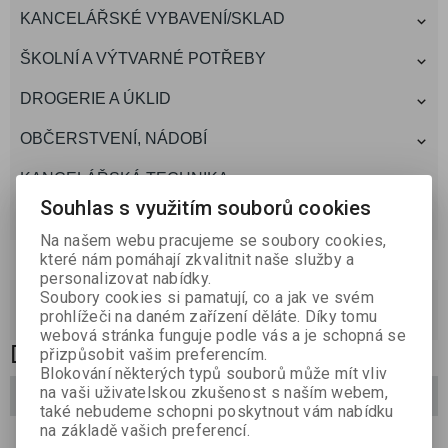
KANCELÁŘSKÉ VYBAVENÍ/SKLAD
ŠKOLNÍ A VÝTVARNÉ POTŘEBY
DROGERIE A ÚKLID
OBČERSTVENÍ, NÁDOBÍ
KANCELÁŘSKÁ TECHNIKA
Souhlas s využitím souborů cookies
TONERY A CARTRIDGE
Na našem webu pracujeme se soubory cookies,
Akce,novinky
které nám pomáhají zkvalitnit naše služby a
personalizovat nabídky.
akce
(0)
Soubory cookies si pamatují, co a jak ve svém
prohlížeči na daném zařízení děláte. Díky tomu
novinky
(0)
webová stránka funguje podle vás a je schopná se
DORTOVÉ KRABICE
přizpůsobit vašim preferencím.
Blokování některých typů souborů může mít vliv
na vaši uživatelskou zkušenost s naším webem,
Filtrovat
také nebudeme schopni poskytnout vám nabídku
na základě vašich preferencí.