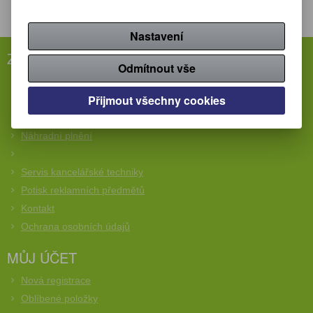
Nastavení
ZÁKAZNICKÝ SERVIS
Odmítnout vše
Rychlá objednávka
Přijmout všechny cookies
Obchodní podmínky
Reklamační podmínky
Náhradní plnění
Servis kancelářské techniky
Potisk reklamních předmětů
Kontakt
Ochrana osobních údajů
MŮJ ÚČET
Nová registrace
Oblíbené položky