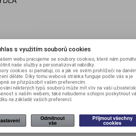
KUCHYŇSKÉ NÁŘADÍ A
REGISTRAČNÍ
SPISOVKY A SPISO
LEPIDLA A OPRAVN
OSVĚŽOVAČE, VŮNĚ
ECO produkty
RYCHLOVAZAČE
PAPÍR
LEPICÍ PÁSKY
LAMPIČKY A HODINY
ŠKOLNÍ VÝBAVA
HYGIENICKÉ POTŘEBY
MNOŽSTEVNÍ SLEV
PÁSKY DO POKLAD
LÉKÁRNY A NÁPLA
VÝTVARNÁ VÝCHO
NÁDOBÍ
ŘEZAČKY
POMŮCKY
POKLADNY
DESKY
PROSTŘEDKY
SVÍČKY
ZÁVĚSNÉ A ZAKLÁDACÍ
PREZENTAČNÍ STOJANY,
OCLEAN SONICKÉ
TERMOSKY A
HOME-OFFICE
ZÁZNAMNÍ KOSTKY
PSACÍ POTŘEBY
ÚKLIDOVÉ VYBAVENÍ
SLANÉ POTRAVINY
TERMOVAZBA
RAZÍTKA
PŘÍSLUŠENSTVÍ K 
ZÁSOBNÍKY
OBALY
RÁMY A KAPSY
KARTÁČKY
TERMOHRNKY
GAME ZONA
VYBAVENÍ SKLADU
ZAHRADA A NÁŘAD
hlas s využitím souborů cookies
ašem webu pracujeme se soubory cookies, které nám pomáha
litnit naše služby a personalizovat nabídky.
ory cookies si pamatují, co a jak ve svém prohlížeči na dané
zení děláte. Díky tomu webová stránka funguje podle vás a je
pná se přizpůsobit vašim preferencím.
ování některých typů souborů může mít vliv na vaši uživatels
šenost s naším webem, také nebudeme schopni poskytnout v
dku na základě vašich preferencí.
Odmítnout
Přijmout všechny
astavení
vše
cookies