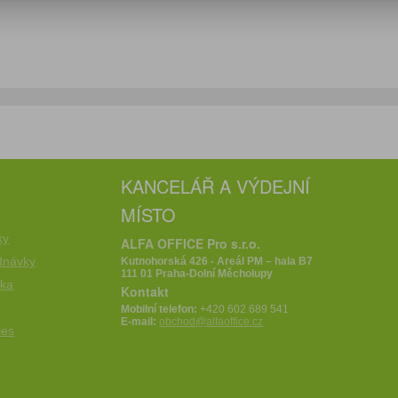
KANCELÁŘ A VÝDEJNÍ
MÍSTO
e
ky
ALFA OFFICE Pro s.r.o.
dnávky
Kutnohorská 426 - Areál PM – hala B7
111 01 Praha-Dolní Měcholupy
íka
Kontakt
Mobilní telefon:
+420 602 689 541
E-mail:
obchod@alfaoffice.cz
ies