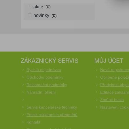
akce
(0)
novinky
(0)
ZÁKAZNICKÝ SERVIS
MŮJ ÚČET
Rychlá objednávka
Nová registrac
Obchodní podmínky
Oblíbené polož
Reklamační podmínky
Předchozí obje
Náhradní plnění
Editace zákazn
Změnit heslo
Servis kancelářské techniky
Nastavení cook
Potisk reklamních předmětů
Kontakt