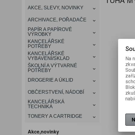
KANCELÁŘSKÝ
AKCE, SLEVY, NOVINKY
VÁNOCE
ROZDRUŽOVAČE
OBÁLKY
KONFERENČNÍ SPISOVKY
KRESLENÍ A MALOVÁNÍ
DEZINFEKCE-OCHRANA
KONVICE A DŽBÁNY
LAMINACE
NÁBYTEK
ARCHIVACE, POŘADAČE
OCHRANNÉ PRACOVNÍ
DÁRKOVÉ POTŘEBY
VIZITKY A JMENOVKY
TISKOPISY
NŮŽKY A NOŽE
PROSTŘEDKY NA PRANÍ
SLADKÉ POTRAVINY
ŠTÍTKOVAČE
PAPÍR A PAPÍROVÉ
POMŮCKY
VÝROBKY
KANCELÁŘSKÉ
TAŠKY, KUFRY, AKTOVKY
POTŘEBY
SMART DOPLŇKY
TABULE, NÁSTĚNKY
Sou
A OBALY
KANCELÁŘSKÉ
VYBAVENÍ/SKLAD
Na n
zkva
ŠKOLNÍ A VÝTVARNÉ
Soub
POTŘEBY
zaří
DROGERIE A ÚKLID
scho
Blok
OBČERSTVENÍ, NÁDOBÍ
zku
nabí
KANCELÁŘSKÁ
TECHNIKA
TONERY A CARTRIDGE
N
Akce,novinky